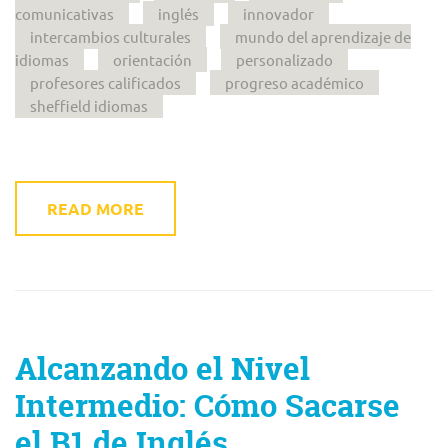
comunicativas
inglés
innovador
intercambios culturales
mundo del aprendizaje de
idiomas
orientación
personalizado
profesores calificados
progreso académico
sheffield idiomas
READ MORE
Alcanzando el Nivel
Intermedio: Cómo Sacarse
el B1 de Inglés