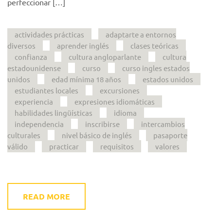
perfeccionar […]
actividades prácticas
adaptarte a entornos
diversos
aprender inglés
clases teóricas
confianza
cultura angloparlante
cultura
estadounidense
curso
curso ingles estados
unidos
edad mínima 18 años
estados unidos
estudiantes locales
excursiones
experiencia
expresiones idiomáticas
habilidades lingüísticas
idioma
independencia
inscribirse
intercambios
culturales
nivel básico de inglés
pasaporte
válido
practicar
requisitos
valores
READ MORE