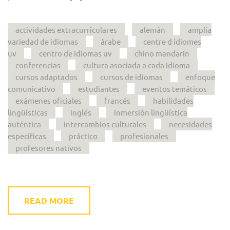
actividades extracurriculares
alemán
amplia
variedad de idiomas
árabe
centre d idiomes
uv
centro de idiomas uv
chino mandarín
conferencias
cultura asociada a cada idioma
cursos adaptados
cursos de idiomas
enfoque
comunicativo
estudiantes
eventos temáticos
exámenes oficiales
francés
habilidades
lingüísticas
inglés
inmersión lingüística
auténtica
intercambios culturales
necesidades
específicas
práctico
profesionales
profesores nativos
READ MORE