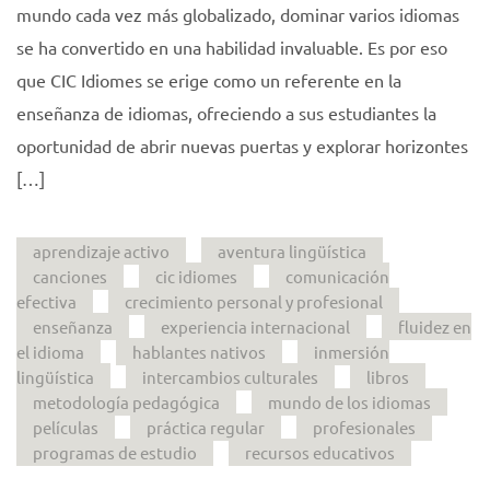
mundo cada vez más globalizado, dominar varios idiomas
se ha convertido en una habilidad invaluable. Es por eso
que CIC Idiomes se erige como un referente en la
enseñanza de idiomas, ofreciendo a sus estudiantes la
oportunidad de abrir nuevas puertas y explorar horizontes
[…]
aprendizaje activo
aventura lingüística
canciones
cic idiomes
comunicación
efectiva
crecimiento personal y profesional
enseñanza
experiencia internacional
fluidez en
el idioma
hablantes nativos
inmersión
lingüística
intercambios culturales
libros
metodología pedagógica
mundo de los idiomas
películas
práctica regular
profesionales
programas de estudio
recursos educativos