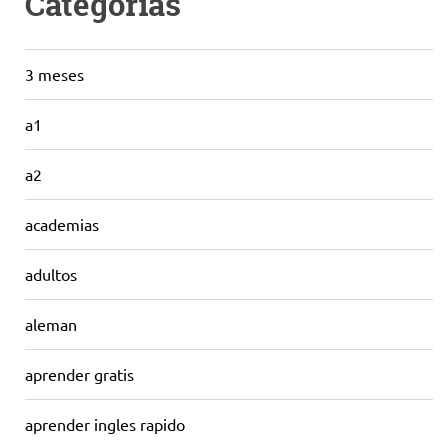
Categorías
3 meses
a1
a2
academias
adultos
aleman
aprender gratis
aprender ingles rapido