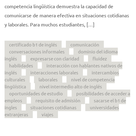
competencia lingüística demuestra la capacidad de
comunicarse de manera efectiva en situaciones cotidianas
y laborales. Para muchos estudiantes, […]
certificado b1 de inglés
comunicación
conversaciones informales
dominio del idioma
inglés
expresarse con claridad
fluidez
habilidades
interacción con hablantes nativos de
inglés
interacciones laborales
intercambios
culturales
laborales
nivel de competencia
lingüística
nivel intermedio alto de inglés
oportunidades de estudio
posibilidades de acceder a
empleos
requisito de admisión
sacarse el b1 de
ingles
situaciones cotidianas
universidades
extranjeras
viajes