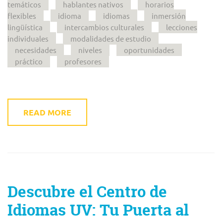
temáticos
hablantes nativos
horarios
flexibles
idioma
idiomas
inmersión
lingüística
intercambios culturales
lecciones
individuales
modalidades de estudio
necesidades
niveles
oportunidades
práctico
profesores
READ MORE
Descubre el Centro de
Idiomas UV: Tu Puerta al