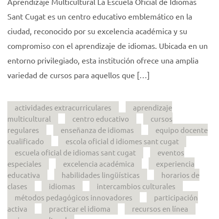
Aprendizaje Multicultural La Escuela Oficial de Idiomas
Sant Cugat es un centro educativo emblemático en la
ciudad, reconocido por su excelencia académica y su
compromiso con el aprendizaje de idiomas. Ubicada en un
entorno privilegiado, esta institución ofrece una amplia
variedad de cursos para aquellos que […]
actividades extracurriculares
aprendizaje
multicultural
centro educativo
cursos
regulares
enseñanza de idiomas
equipo docente
cualificado
escola oficial d idiomes sant cugat
escuela oficial de idiomas sant cugat
eventos
especiales
excelencia académica
experiencia
educativa
habilidades lingüísticas
horarios de
clases
idiomas
intercambios culturales
métodos pedagógicos innovadores
participación
activa
practicar el idioma
recursos en línea