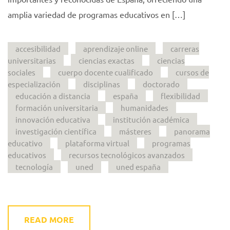
amplia variedad de programas educativos en […]
accesibilidad
aprendizaje online
carreras
universitarias
ciencias exactas
ciencias
sociales
cuerpo docente cualificado
cursos de
especialización
disciplinas
doctorado
educación a distancia
españa
flexibilidad
formación universitaria
humanidades
innovación educativa
institución académica
investigación científica
másteres
panorama
educativo
plataforma virtual
programas
educativos
recursos tecnológicos avanzados
tecnología
uned
uned españa
READ MORE