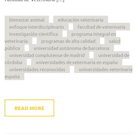
bienestar animal
educación veterinaria
enfoque interdisciplinario
facultad de veterinaria
investigación científica
programa integral en
veterinaria
programas de alta calidad
salud
pública
universidad autónoma de barcelona
universidad complutense de madrid
universidad de
córdoba
universidades de veterinaria en españa
universidades reconocidas
universidades veterinaria
españa
READ MORE