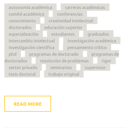
autonomía académica
carreras académicas
comité académico
conferencias
conocimiento
creatividad intelectual
doctorados
educación superior
especialización
estudiantes
graduados
intercambio intelectual
investigación académica
investigación científica
pensamiento crítico
phd
programas de doctorado
programas de
doctorados
resolución de problemas
rigor
sector privado
seminarios
supervisor
tesis doctoral
trabajo original
READ MORE