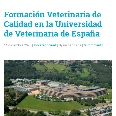
Formación Veterinaria de
Calidad en la Universidad
de Veterinaria de España
11 diciembre 2025
|
Uncategorized
|
By unipariberia
|
0 Comments