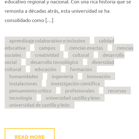
educativo regional y nacional. Con una rica historia que se
remonta a décadas atrás, esta universidad se ha
consolidado como […]
aprendizaje colaborativo e inclusivo
calidad
educativa
campus
ciencias exactas
ciencias
sociales
creatividad
cultural
desarrollo
social
desarrollo tecnológico
diversidad
cultural
educación
formación
humanidades
ingeniería
innovación
instalaciones
investigación científica
pensamiento crítico
profesionales
recursos
tecnología
universidad castilla y leon
universidad de castilla y león
READ MORE