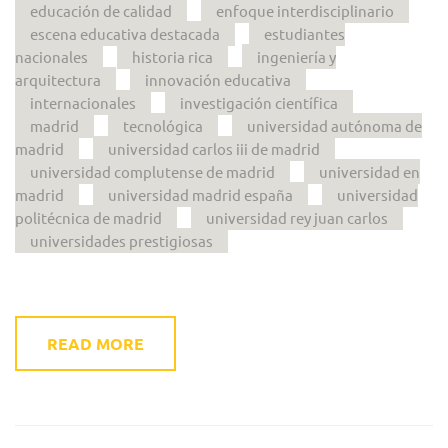
educación de calidad
enfoque interdisciplinario
escena educativa destacada
estudiantes
nacionales
historia rica
ingeniería y
arquitectura
innovación educativa
internacionales
investigación científica
madrid
tecnológica
universidad autónoma de
madrid
universidad carlos iii de madrid
universidad complutense de madrid
universidad en
madrid
universidad madrid españa
universidad
politécnica de madrid
universidad rey juan carlos
universidades prestigiosas
READ MORE