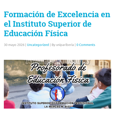
Formación de Excelencia en
el Instituto Superior de
Educación Física
30 mayo 2026
|
Uncategorized
|
By unipariberia
|
0 Comments