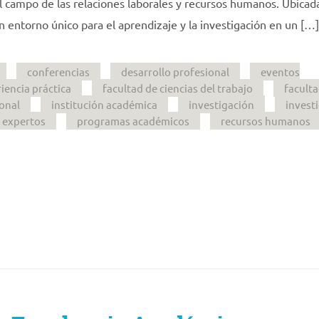
l campo de las relaciones laborales y recursos humanos. Ubicada
un entorno único para el aprendizaje y la investigación en un […]
conferencias
desarrollo profesional
eventos
iencia práctica
facultad de ciencias del trabajo
faculta
onal
institución académica
investigación
invest
 expertos
programas académicos
recursos humanos