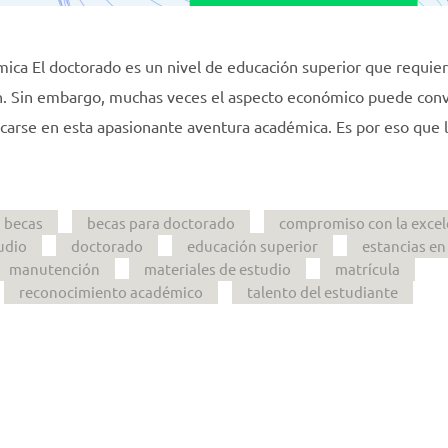
ica El doctorado es un nivel de educación superior que requie
ión. Sin embargo, muchas veces el aspecto económico puede conv
arse en esta apasionante aventura académica. Es por eso que 
becas
becas para doctorado
compromiso con la excel
udio
doctorado
educación superior
estancias en 
manutención
materiales de estudio
matrícula
reconocimiento académico
talento del estudiante