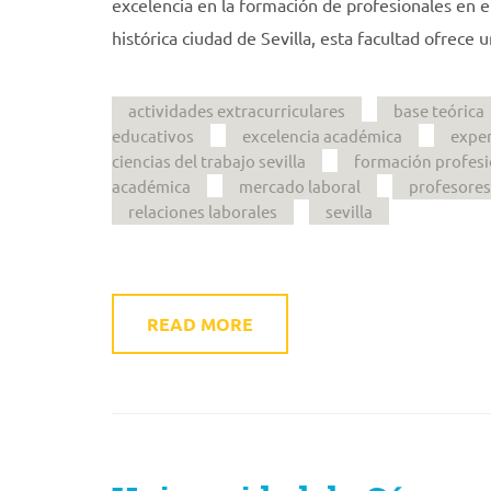
excelencia en la formación de profesionales en e
histórica ciudad de Sevilla, esta facultad ofrece 
actividades extracurriculares
base teórica
educativos
excelencia académica
exper
ciencias del trabajo sevilla
formación profesi
académica
mercado laboral
profesores
relaciones laborales
sevilla
READ MORE