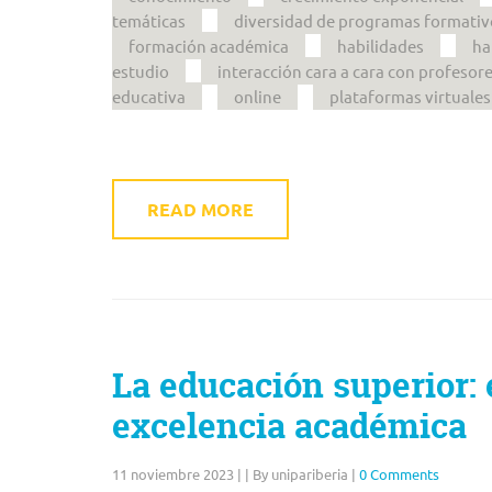
temáticas
diversidad de programas formativ
formación académica
habilidades
ha
estudio
interacción cara a cara con profesor
educativa
online
plataformas virtuales
READ MORE
La educación superior: 
excelencia académica
11 noviembre 2023
|
|
By unipariberia
|
0 Comments