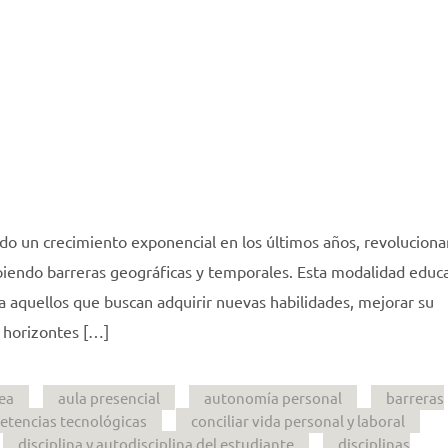
do un crecimiento exponencial en los últimos años, revoluciona
endo barreras geográficas y temporales. Esta modalidad educa
a aquellos que buscan adquirir nuevas habilidades, mejorar su
 horizontes […]
nea
aula presencial
autonomía personal
barreras
tencias tecnológicas
conciliar vida personal y laboral
disciplina y autodisciplina del estudiante
disciplinas