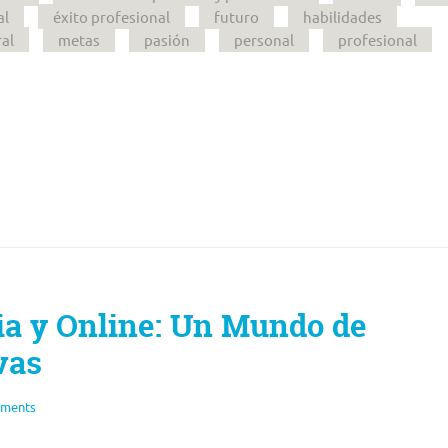
al
éxito profesional
futuro
habilidades
al
metas
pasión
personal
profesional
ia y Online: Un Mundo de
vas
ments