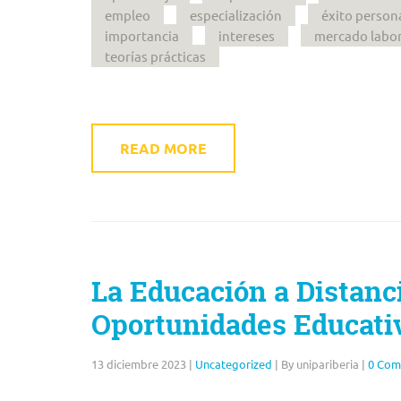
empleo
especialización
éxito person
importancia
intereses
mercado labor
teorías prácticas
READ MORE
La Educación a Distanc
Oportunidades Educati
13 diciembre 2023
|
Uncategorized
|
By unipariberia
|
0 Com