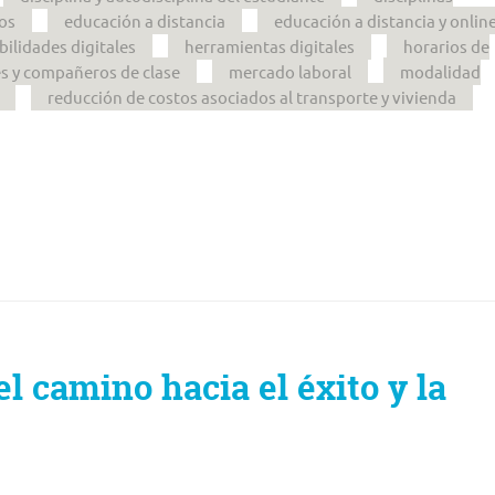
os
educación a distancia
educación a distancia y onlin
bilidades digitales
herramientas digitales
horarios de
es y compañeros de clase
mercado laboral
modalidad
reducción de costos asociados al transporte y vivienda
el camino hacia el éxito y la