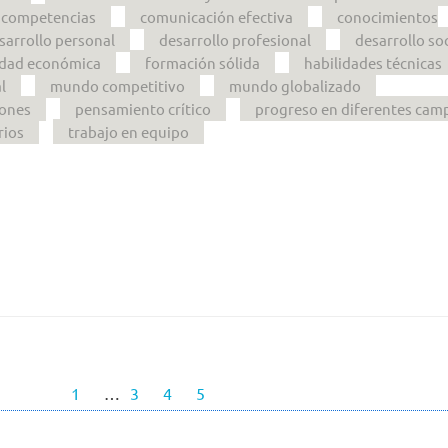
competencias
comunicación efectiva
conocimientos
sarrollo personal
desarrollo profesional
desarrollo soc
idad económica
formación sólida
habilidades técnicas
l
mundo competitivo
mundo globalizado
iones
pensamiento crítico
progreso en diferentes cam
rios
trabajo en equipo
1
…
3
4
5