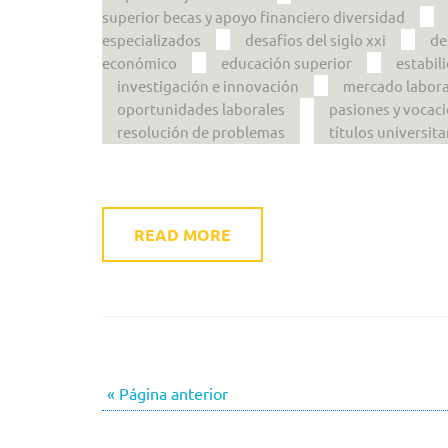
superior becas y apoyo financiero diversidad
especializados
desafíos del siglo xxi
de
económico
educación superior
estabil
investigación e innovación
mercado labora
oportunidades laborales
pasiones y vocac
resolución de problemas
títulos universita
READ MORE
« Página anterior