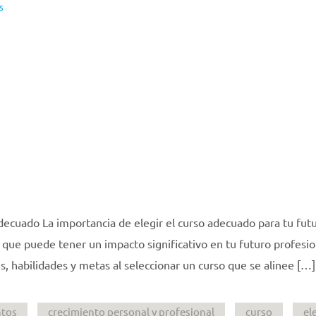
s
adecuado La importancia de elegir el curso adecuado para tu fut
l que puede tener un impacto significativo en tu futuro profesio
s, habilidades y metas al seleccionar un curso que se alinee […]
ntos
crecimiento personal y profesional
curso
el