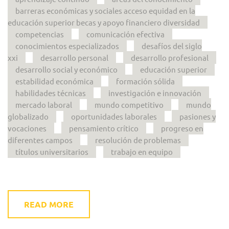
barreras económicas y sociales acceso equidad en la
educación superior becas y apoyo financiero diversidad
competencias
comunicación efectiva
conocimientos especializados
desafíos del siglo
xxi
desarrollo personal
desarrollo profesional
desarrollo social y económico
educación superior
estabilidad económica
formación sólida
habilidades técnicas
investigación e innovación
mercado laboral
mundo competitivo
mundo
globalizado
oportunidades laborales
pasiones y
vocaciones
pensamiento crítico
progreso en
diferentes campos
resolución de problemas
títulos universitarios
trabajo en equipo
READ MORE