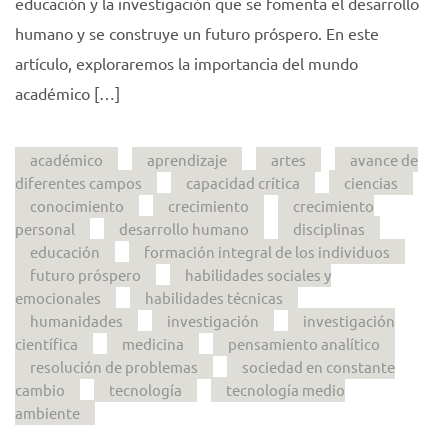
educación y la investigación que se fomenta el desarrollo
humano y se construye un futuro próspero. En este
artículo, exploraremos la importancia del mundo
académico […]
académico
aprendizaje
artes
avance de
diferentes campos
capacidad crítica
ciencias
conocimiento
crecimiento
crecimiento
personal
desarrollo humano
disciplinas
educación
formación integral de los individuos
futuro próspero
habilidades sociales y
emocionales
habilidades técnicas
humanidades
investigación
investigación
científica
medicina
pensamiento analítico
resolución de problemas
sociedad en constante
cambio
tecnología
tecnología medio
ambiente