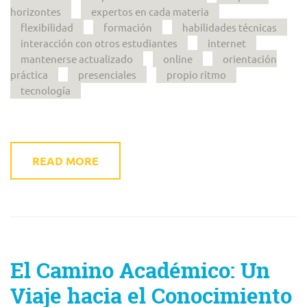
horizontes
expertos en cada materia
flexibilidad
formación
habilidades técnicas
interacción con otros estudiantes
internet
mantenerse actualizado
online
orientación
práctica
presenciales
propio ritmo
tecnología
READ MORE
El Camino Académico: Un
Viaje hacia el Conocimiento