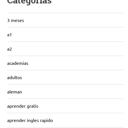
Categorías
3 meses
a1
a2
academias
adultos
aleman
aprender gratis
aprender ingles rapido