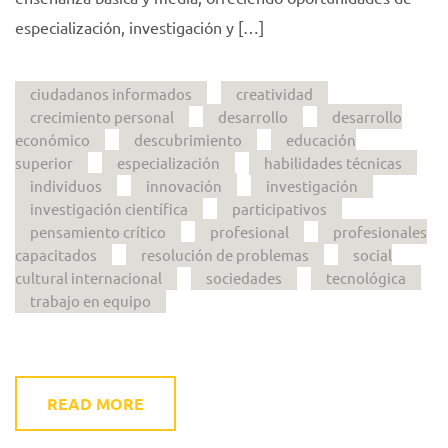
especialización, investigación y […]
ciudadanos informados
creatividad
crecimiento personal
desarrollo
desarrollo
económico
descubrimiento
educación
superior
especialización
habilidades técnicas
individuos
innovación
investigación
investigación científica
participativos
pensamiento crítico
profesional
profesionales
capacitados
resolución de problemas
social
cultural internacional
sociedades
tecnológica
trabajo en equipo
READ MORE