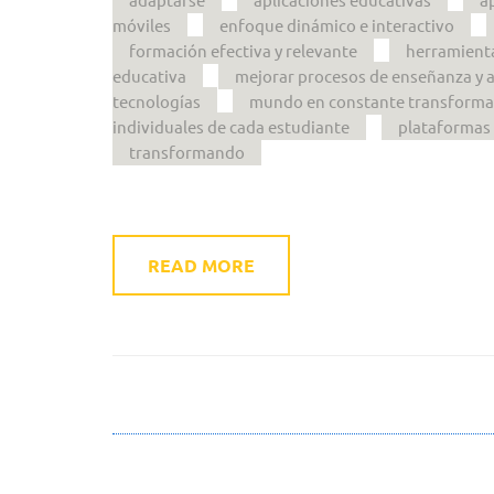
móviles
enfoque dinámico e interactivo
formación efectiva y relevante
herramient
educativa
mejorar procesos de enseñanza y 
tecnologías
mundo en constante transforma
individuales de cada estudiante
plataformas 
transformando
READ MORE