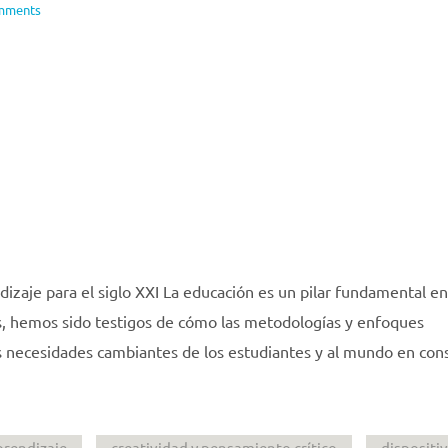
mments
izaje para el siglo XXI La educación es un pilar fundamental en
os, hemos sido testigos de cómo las metodologías y enfoques
s necesidades cambiantes de los estudiantes y al mundo en con
prendizaje
creatividad y pensamiento crítico
dispositi