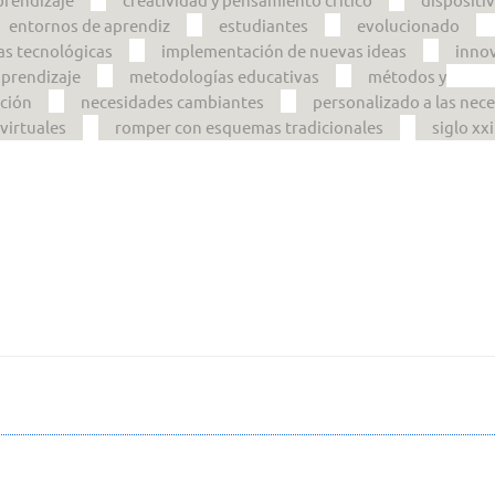
entornos de aprendiz
estudiantes
evolucionado
as tecnológicas
implementación de nuevas ideas
inno
aprendizaje
metodologías educativas
métodos y
ción
necesidades cambiantes
personalizado a las nec
virtuales
romper con esquemas tradicionales
siglo xxi