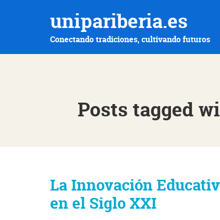
unipariberia.es
Conectando tradiciones, cultivando futuros
Posts tagged w
La Innovación Educativ
en el Siglo XXI