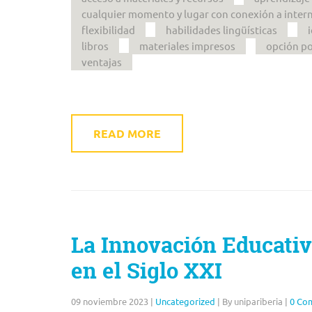
cualquier momento y lugar con conexión a inter
flexibilidad
habilidades lingüísticas
libros
materiales impresos
opción p
ventajas
READ MORE
La Innovación Educativ
en el Siglo XXI
09 noviembre 2023
|
Uncategorized
|
By unipariberia
|
0 Co