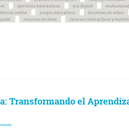
net
ejercicios interactivos
era digital
evoluciona
idiomas online
juegos educativos
lecciones en video
opular
recursos en línea
recursos interactivos y multi
a: Transformando el Aprendiz
mments