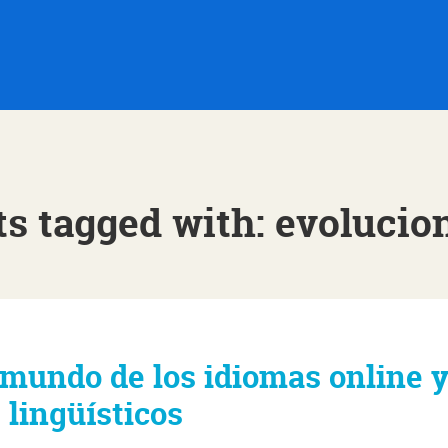
ts tagged with: evolucio
 mundo de los idiomas online 
 lingüísticos