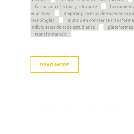
formación efectiva y relevante
herramient
educativa
mejorar procesos de enseñanza y 
tecnologías
mundo en constante transforma
individuales de cada estudiante
plataformas 
transformando
READ MORE