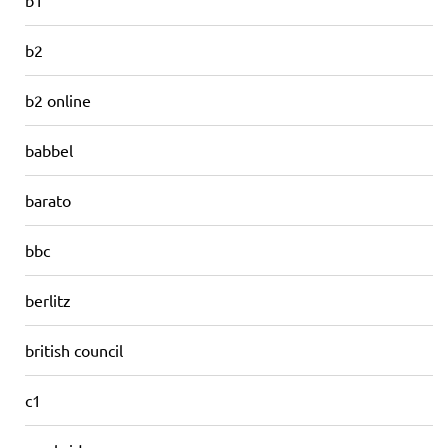
b2
b2 online
babbel
barato
bbc
berlitz
british council
c1