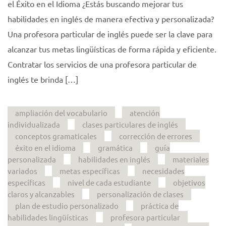
el Éxito en el Idioma ¿Estás buscando mejorar tus
habilidades en inglés de manera efectiva y personalizada?
Una profesora particular de inglés puede ser la clave para
alcanzar tus metas lingüísticas de forma rápida y eficiente.
Contratar los servicios de una profesora particular de
inglés te brinda […]
ampliación del vocabulario
atención
individualizada
clases particulares de inglés
conceptos gramaticales
corrección de errores
éxito en el idioma
gramática
guía
personalizada
habilidades en inglés
materiales
variados
metas específicas
necesidades
específicas
nivel de cada estudiante
objetivos
claros y alcanzables
personalización de clases
plan de estudio personalizado
práctica de
habilidades lingüísticas
profesora particular