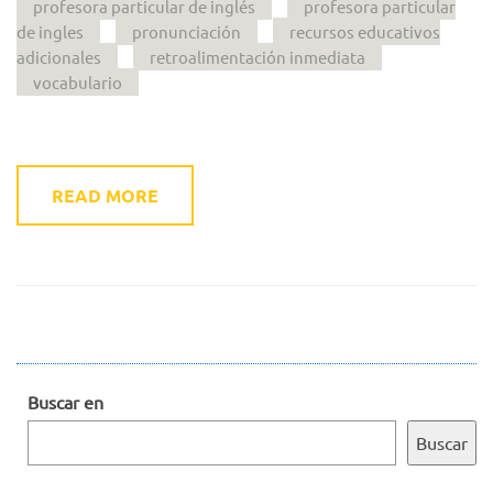
profesora particular de inglés
profesora particular
de ingles
pronunciación
recursos educativos
adicionales
retroalimentación inmediata
vocabulario
READ MORE
Buscar en
Buscar