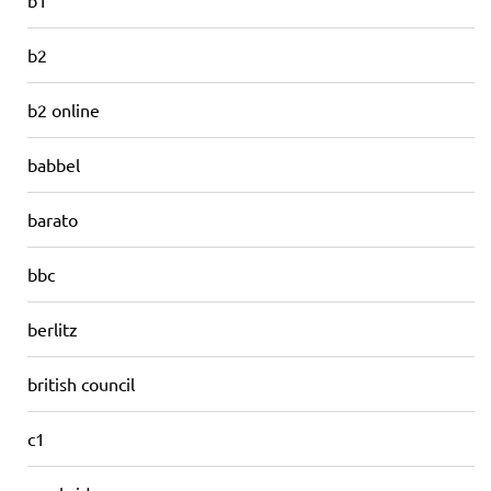
b2
b2 online
babbel
barato
bbc
berlitz
british council
c1