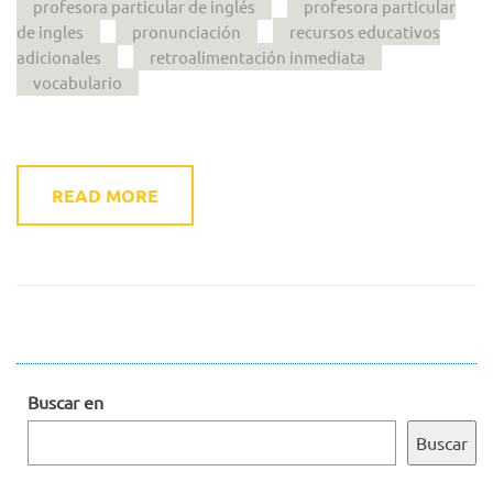
profesora particular de inglés
profesora particular
de ingles
pronunciación
recursos educativos
adicionales
retroalimentación inmediata
vocabulario
READ MORE
Buscar en
Buscar