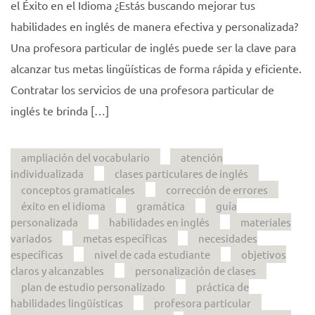
el Éxito en el Idioma ¿Estás buscando mejorar tus
habilidades en inglés de manera efectiva y personalizada?
Una profesora particular de inglés puede ser la clave para
alcanzar tus metas lingüísticas de forma rápida y eficiente.
Contratar los servicios de una profesora particular de
inglés te brinda […]
ampliación del vocabulario
atención
individualizada
clases particulares de inglés
conceptos gramaticales
corrección de errores
éxito en el idioma
gramática
guía
personalizada
habilidades en inglés
materiales
variados
metas específicas
necesidades
específicas
nivel de cada estudiante
objetivos
claros y alcanzables
personalización de clases
plan de estudio personalizado
práctica de
habilidades lingüísticas
profesora particular