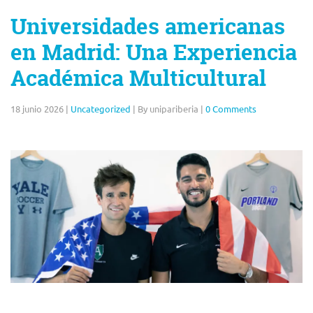
Universidades americanas
en Madrid: Una Experiencia
Académica Multicultural
18 junio 2026
|
Uncategorized
|
By unipariberia
|
0 Comments