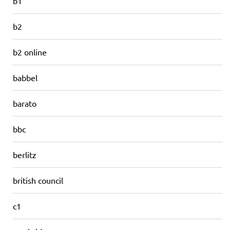
b1
b2
b2 online
babbel
barato
bbc
berlitz
british council
c1