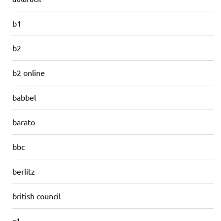
b1
b2
b2 online
babbel
barato
bbc
berlitz
british council
c1