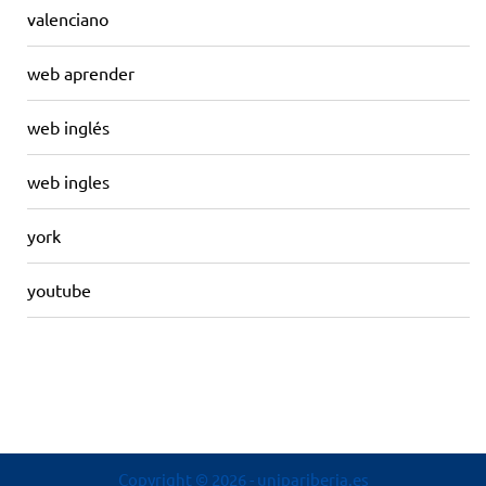
valenciano
web aprender
web inglés
web ingles
york
youtube
Copyright © 2026
- unipariberia.es