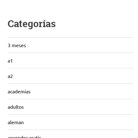
Categorías
3 meses
a1
a2
academias
adultos
aleman
aprender gratis