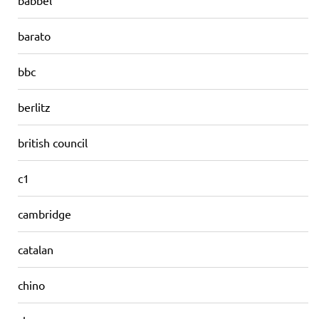
babbel
barato
bbc
berlitz
british council
c1
cambridge
catalan
chino