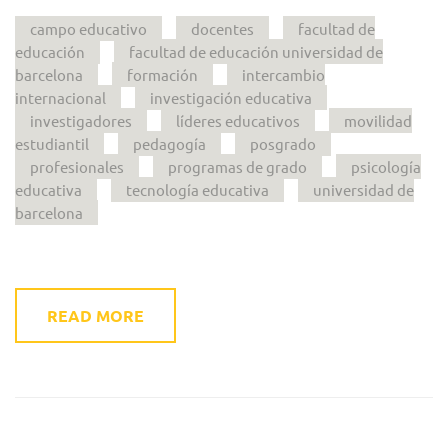
campo educativo
docentes
facultad de
educación
facultad de educación universidad de
barcelona
formación
intercambio
internacional
investigación educativa
investigadores
líderes educativos
movilidad
estudiantil
pedagogía
posgrado
profesionales
programas de grado
psicología
educativa
tecnología educativa
universidad de
barcelona
READ MORE