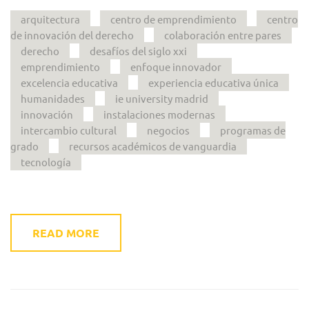
arquitectura
centro de emprendimiento
centro
de innovación del derecho
colaboración entre pares
derecho
desafíos del siglo xxi
emprendimiento
enfoque innovador
excelencia educativa
experiencia educativa única
humanidades
ie university madrid
innovación
instalaciones modernas
intercambio cultural
negocios
programas de
grado
recursos académicos de vanguardia
tecnología
READ MORE