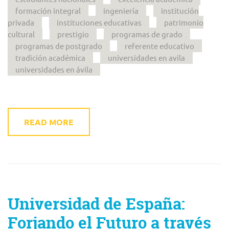
formación integral
ingeniería
institución
privada
instituciones educativas
patrimonio
cultural
prestigio
programas de grado
programas de postgrado
referente educativo
tradición académica
universidades en avila
universidades en ávila
READ MORE
Universidad de España:
Forjando el Futuro a través