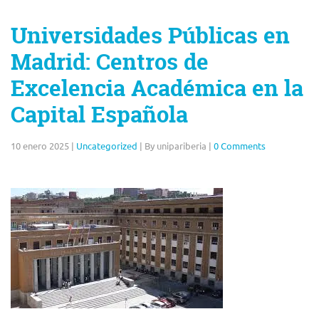
Universidades Públicas en
Madrid: Centros de
Excelencia Académica en la
Capital Española
10 enero 2025
|
Uncategorized
|
By unipariberia
|
0 Comments