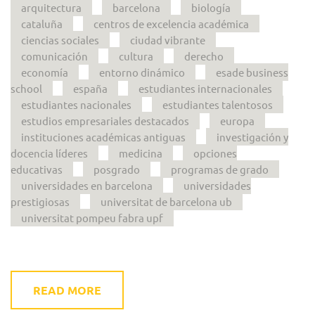
arquitectura
barcelona
biología
cataluña
centros de excelencia académica
ciencias sociales
ciudad vibrante
comunicación
cultura
derecho
economía
entorno dinámico
esade business
school
españa
estudiantes internacionales
estudiantes nacionales
estudiantes talentosos
estudios empresariales destacados
europa
instituciones académicas antiguas
investigación y
docencia líderes
medicina
opciones
educativas
posgrado
programas de grado
universidades en barcelona
universidades
prestigiosas
universitat de barcelona ub
universitat pompeu fabra upf
READ MORE