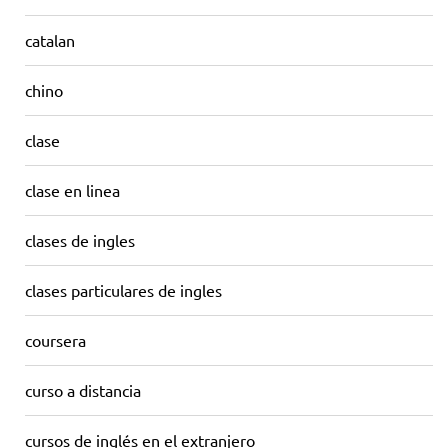
catalan
chino
clase
clase en linea
clases de ingles
clases particulares de ingles
coursera
curso a distancia
cursos de inglés en el extranjero