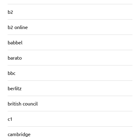
b2
b2 online
babbel
barato
bbc
berlitz
british council
c1
cambridge