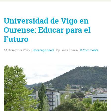
Universidad de Vigo en
Ourense: Educar para el
Futuro
14 diciembre 2025
|
Uncategorized
|
By unipariberia
|
0 Comments