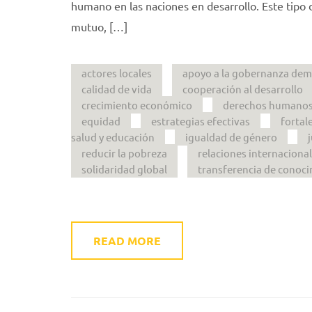
humano en las naciones en desarrollo. Este tipo d
mutuo, […]
actores locales
apoyo a la gobernanza dem
calidad de vida
cooperación al desarrollo
crecimiento económico
derechos humano
equidad
estrategias efectivas
fortal
salud y educación
igualdad de género
reducir la pobreza
relaciones internaciona
solidaridad global
transferencia de conoci
READ MORE