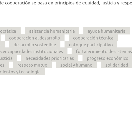
e cooperación se basa en principios de equidad, justicia y resp
ocrática
asistencia humanitaria
ayuda humanitaria
cooperacion al desarrollo
cooperación técnica
s
desarrollo sostenible
enfoque participativo
ecer capacidades institucionales
fortalecimiento de sistemas
justicia
necesidades prioritarias
progreso económico
les
respeto mutuo
social y humano
solidaridad
mientos y tecnología