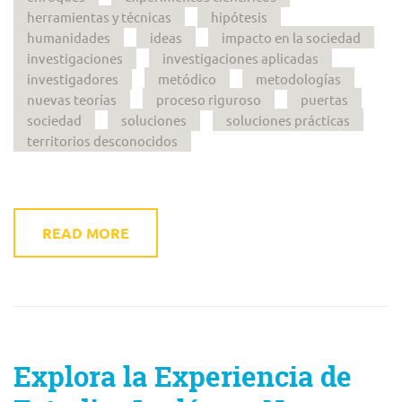
herramientas y técnicas
hipótesis
humanidades
ideas
impacto en la sociedad
investigaciones
investigaciones aplicadas
investigadores
metódico
metodologías
nuevas teorías
proceso riguroso
puertas
sociedad
soluciones
soluciones prácticas
territorios desconocidos
READ MORE
Explora la Experiencia de