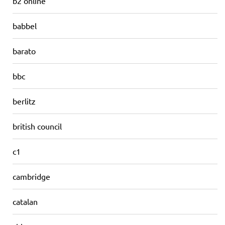
b2 online
babbel
barato
bbc
berlitz
british council
c1
cambridge
catalan