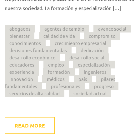
nuestra sociedad. La formación y especialización […]
abogados
agentes de cambio
avance social
bienestar
calidad de vida
compromiso
conocimientos
crecimiento empresarial
decisiones fundamentadas
dedicación
desarrollo económico
desarrollo social
educadores
empleo
especialización
experiencia
formación
ingenieros
innovación
médicos
país
pilares
fundamentales
profesionales
progreso
servicios de alta calidad
sociedad actual
READ MORE