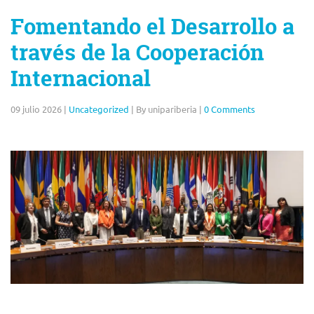
Fomentando el Desarrollo a
través de la Cooperación
Internacional
09 julio 2026
|
Uncategorized
|
By unipariberia
|
0 Comments