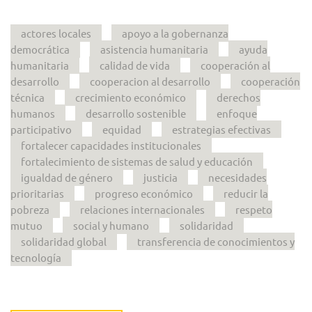
actores locales
apoyo a la gobernanza
democrática
asistencia humanitaria
ayuda
humanitaria
calidad de vida
cooperación al
desarrollo
cooperacion al desarrollo
cooperación
técnica
crecimiento económico
derechos
humanos
desarrollo sostenible
enfoque
participativo
equidad
estrategias efectivas
fortalecer capacidades institucionales
fortalecimiento de sistemas de salud y educación
igualdad de género
justicia
necesidades
prioritarias
progreso económico
reducir la
pobreza
relaciones internacionales
respeto
mutuo
social y humano
solidaridad
solidaridad global
transferencia de conocimientos y
tecnología