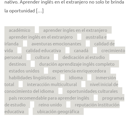
nativo. Aprender inglés en el extranjero no solo te brinda
la oportunidad […]
académico
aprender ingles en el extranjero
aprender inglés en el extranjero
australia e
irlanda
aventuras emocionantes
calidad de
vida
calidad educativa
canadá
crecimiento
personal
cultura
dedicación al estudio
destinos
duración aprendizaje inglés completo
estados unidos
experiencia enriquecedora
habilidades lingüísticas
idioma
inmersión
total
interacción multicultural
nivel inicial de
conocimiento del idioma
oportunidades culturales
país recomendable para aprender inglés
programas
de estudio
reino unido
reputación institución
educativa
ubicación geográfica