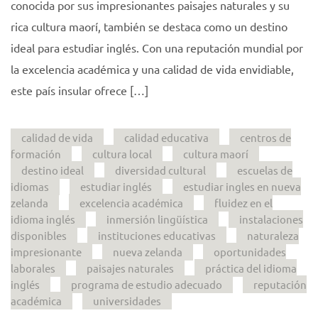
conocida por sus impresionantes paisajes naturales y su
rica cultura maorí, también se destaca como un destino
ideal para estudiar inglés. Con una reputación mundial por
la excelencia académica y una calidad de vida envidiable,
este país insular ofrece […]
calidad de vida
calidad educativa
centros de
formación
cultura local
cultura maorí
destino ideal
diversidad cultural
escuelas de
idiomas
estudiar inglés
estudiar ingles en nueva
zelanda
excelencia académica
fluidez en el
idioma inglés
inmersión lingüística
instalaciones
disponibles
instituciones educativas
naturaleza
impresionante
nueva zelanda
oportunidades
laborales
paisajes naturales
práctica del idioma
inglés
programa de estudio adecuado
reputación
académica
universidades