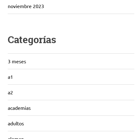
noviembre 2023
Categorías
3 meses
a1
a2
academias
adultos
aleman