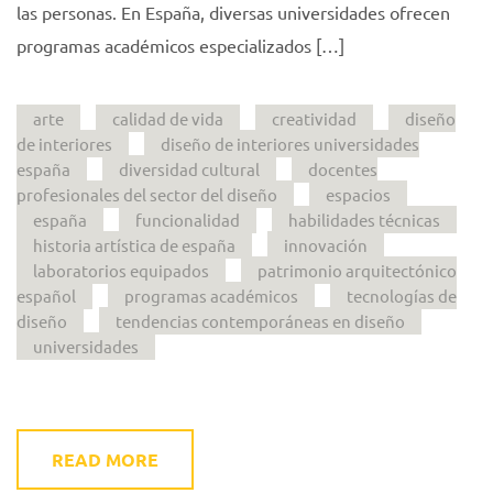
las personas. En España, diversas universidades ofrecen
programas académicos especializados […]
arte
calidad de vida
creatividad
diseño
de interiores
diseño de interiores universidades
españa
diversidad cultural
docentes
profesionales del sector del diseño
espacios
españa
funcionalidad
habilidades técnicas
historia artística de españa
innovación
laboratorios equipados
patrimonio arquitectónico
español
programas académicos
tecnologías de
diseño
tendencias contemporáneas en diseño
universidades
READ MORE