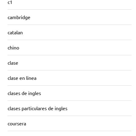
c1
cambridge
catalan
chino
clase
clase en linea
clases de ingles
clases particulares de ingles
coursera