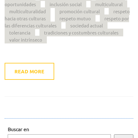
oportunidades
inclusión social
multicultural
multiculturalidad
promoción cultural
respeto
hacia otras culturas
respeto mutuo
respeto por
las diferencias culturales
sociedad actual
tolerancia
tradiciones y costumbres culturales
valor intrínseco
READ MORE
Buscar en