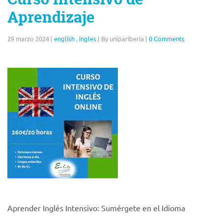
Aprendizaje
29 marzo 2024
|
english
,
ingles
|
By unipariberia
|
0 Comments
Aprender Inglés Intensivo: Sumérgete en el Idioma