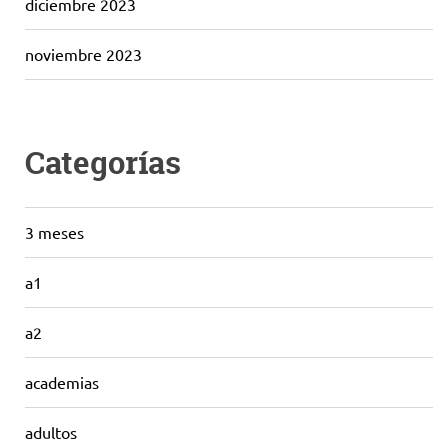
diciembre 2023
noviembre 2023
Categorías
3 meses
a1
a2
academias
adultos