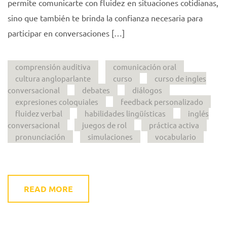
permite comunicarte con fluidez en situaciones cotidianas,
sino que también te brinda la confianza necesaria para
participar en conversaciones […]
comprensión auditiva
comunicación oral
cultura angloparlante
curso
curso de ingles
conversacional
debates
diálogos
expresiones coloquiales
feedback personalizado
fluidez verbal
habilidades lingüísticas
inglés
conversacional
juegos de rol
práctica activa
pronunciación
simulaciones
vocabulario
READ MORE