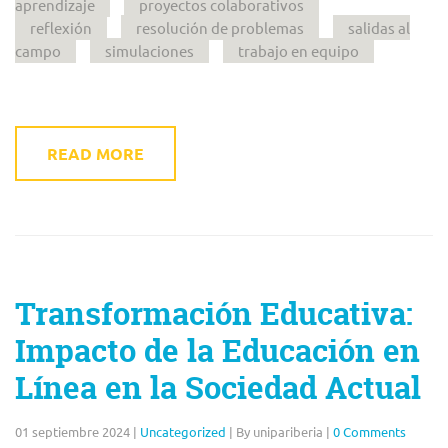
aprendizaje
proyectos colaborativos
reflexión
resolución de problemas
salidas al
campo
simulaciones
trabajo en equipo
READ MORE
Transformación Educativa:
Impacto de la Educación en
Línea en la Sociedad Actual
01 septiembre 2024
|
Uncategorized
|
By unipariberia
|
0 Comments