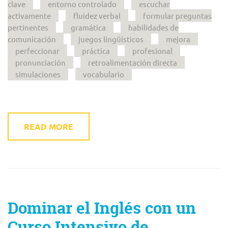
clave
entorno controlado
escuchar
activamente
fluidez verbal
formular preguntas
pertinentes
gramática
habilidades de
comunicación
juegos lingüísticos
mejora
perfeccionar
práctica
profesional
pronunciación
retroalimentación directa
simulaciones
vocabulario
READ MORE
Dominar el Inglés con un
Curso Intensivo de