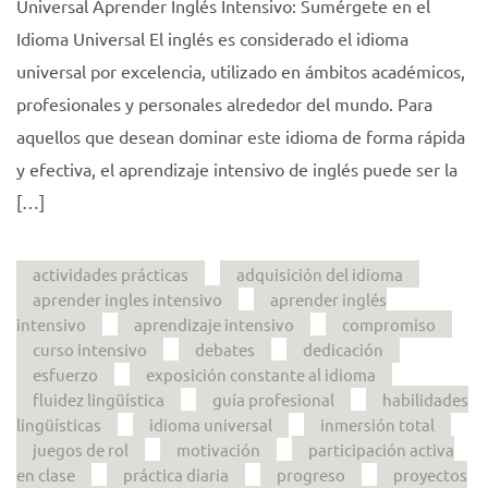
Universal Aprender Inglés Intensivo: Sumérgete en el
Idioma Universal El inglés es considerado el idioma
universal por excelencia, utilizado en ámbitos académicos,
profesionales y personales alrededor del mundo. Para
aquellos que desean dominar este idioma de forma rápida
y efectiva, el aprendizaje intensivo de inglés puede ser la
[…]
actividades prácticas
adquisición del idioma
aprender ingles intensivo
aprender inglés
intensivo
aprendizaje intensivo
compromiso
curso intensivo
debates
dedicación
esfuerzo
exposición constante al idioma
fluidez lingüística
guía profesional
habilidades
lingüísticas
idioma universal
inmersión total
juegos de rol
motivación
participación activa
en clase
práctica diaria
progreso
proyectos