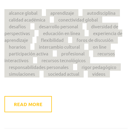
alcance global
aprendizaje
autodisciplina
calidad académica
conectividad global
desafíos
desarrollo personal
diversidad de
perspectivas
educación en línea
experiencia de
aprendizaje
flexibilidad
foros de discusión
horarios
intercambio cultural
on line
participación activa
profesional
recursos
interactivos
recursos tecnológicos
responsabilidades personales
rigor pedagógico
simulaciones
sociedad actual
videos
READ MORE