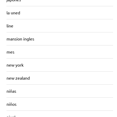
la uned
line
mansion ingles
mes
new york
new zealand
niñas
niños