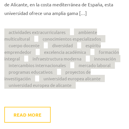
de Alicante, en la costa mediterránea de España, esta
universidad ofrece una amplia gama […]
actividades extracurriculares
ambiente
multicultural
conocimientos especializados
cuerpo docente
diversidad
espíritu
emprendedor
excelencia académica
formación
integral
infraestructura moderna
innovación
intercambios internacionales
mercado laboral
programas educativos
proyectos de
investigación
universidad europea alicante
universidad europea de alicante
READ MORE