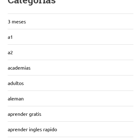
Categorías
3 meses
a1
a2
academias
adultos
aleman
aprender gratis
aprender ingles rapido