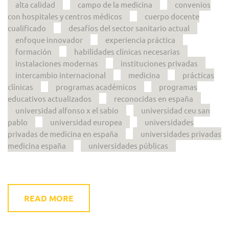
alta calidad
campo de la medicina
convenios
con hospitales y centros médicos
cuerpo docente
cualificado
desafíos del sector sanitario actual
enfoque innovador
experiencia práctica
formación
habilidades clínicas necesarias
instalaciones modernas
instituciones privadas
intercambio internacional
medicina
prácticas
clínicas
programas académicos
programas
educativos actualizados
reconocidas en españa
universidad alfonso x el sabio
universidad ceu san
pablo
universidad europea
universidades
privadas de medicina en españa
universidades privadas
medicina españa
universidades públicas
READ MORE