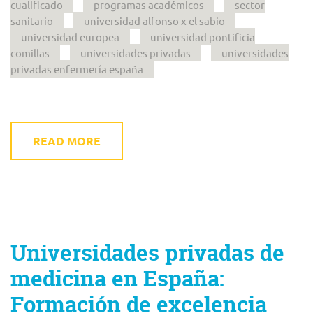
cualificado
programas académicos
sector
sanitario
universidad alfonso x el sabio
universidad europea
universidad pontificia
comillas
universidades privadas
universidades
privadas enfermería españa
READ MORE
Universidades privadas de
medicina en España:
Formación de excelencia