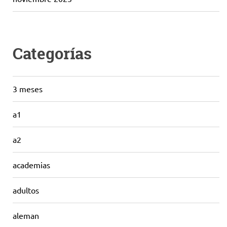
Categorías
3 meses
a1
a2
academias
adultos
aleman