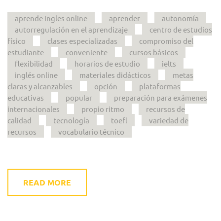
aprende ingles online
aprender
autonomía
autorregulación en el aprendizaje
centro de estudios
físico
clases especializadas
compromiso del
estudiante
conveniente
cursos básicos
flexibilidad
horarios de estudio
ielts
inglés online
materiales didácticos
metas
claras y alcanzables
opción
plataformas
educativas
popular
preparación para exámenes
internacionales
propio ritmo
recursos de
calidad
tecnología
toefl
variedad de
recursos
vocabulario técnico
READ MORE