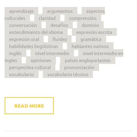
aprendizaje
argumentos
aspectos
culturales
claridad
comprensión
conversación
desafíos
dominio
entendimiento del idioma
expresión escrita
expresión oral
fluidez
gramática
habilidades lingüísticas
hablantes nativos
inglés
nivel intermedio
nivel intermedio en
ingles
opiniones
países angloparlantes
perspectiva cultural
pronunciación
vocabulario
vocabulario técnico
READ MORE