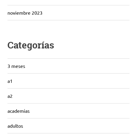
noviembre 2023
Categorías
3 meses
a1
a2
academias
adultos