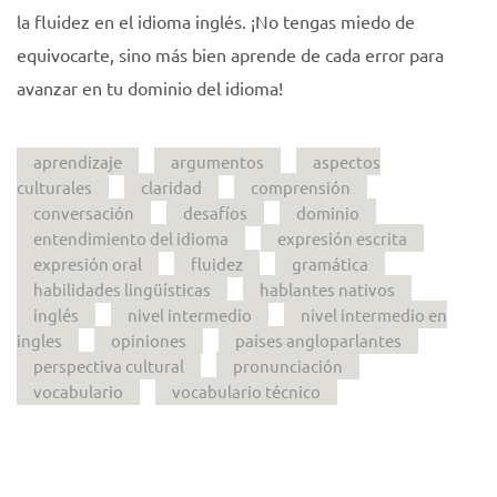
la fluidez en el idioma inglés. ¡No tengas miedo de
equivocarte, sino más bien aprende de cada error para
avanzar en tu dominio del idioma!
aprendizaje
argumentos
aspectos
culturales
claridad
comprensión
conversación
desafíos
dominio
entendimiento del idioma
expresión escrita
expresión oral
fluidez
gramática
habilidades lingüísticas
hablantes nativos
inglés
nivel intermedio
nivel intermedio en
ingles
opiniones
países angloparlantes
perspectiva cultural
pronunciación
vocabulario
vocabulario técnico