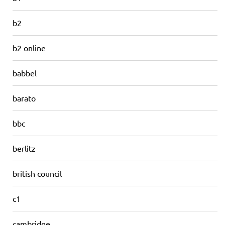
b2
b2 online
babbel
barato
bbc
berlitz
british council
c1
cambridge