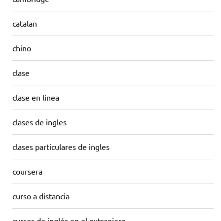
catalan
chino
clase
clase en linea
clases de ingles
clases particulares de ingles
coursera
curso a distancia
cursos de inglés en el extranjero