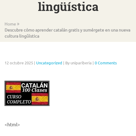
lingüística
Home
Descubre cómo aprender catalán gratis y sumérgete en una nueva
cultura lingüística
12 octubre 2025
|
Uncategorized
|
By unipariberia
|
0 Comments
<html>