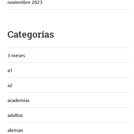
noviembre 2023
Categorías
3 meses
a1
a2
academias
adultos
aleman