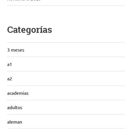
Categorías
3 meses
a1
a2
academias
adultos
aleman