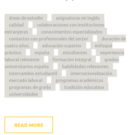
áreas de estudio
asignaturas en inglés
calidad
colaboraciones con instituciones
extranjeras
conocimientos especializados
contactos con profesionales del sector
duración de
cuatro años
educación superior
enfoque
práctico
españa
estudiantes
experiencia
laboral relevante
formación integral
grados
universitarios españa
habilidades relevantes
intercambio estudiantil
internacionalización
mercado laboral
programas académicos
programas de grado
tradición educativa
universidades
READ MORE