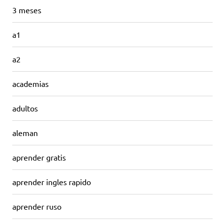
3 meses
a1
a2
academias
adultos
aleman
aprender gratis
aprender ingles rapido
aprender ruso