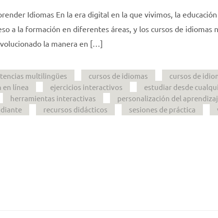
nder Idiomas En la era digital en la que vivimos, la educación
so a la formación en diferentes áreas, y los cursos de idiomas 
revolucionado la manera en […]
encias multilingües
cursos de idiomas
cursos de idi
 en línea
ejercicios interactivos
estudiar desde cualqu
herramientas interactivas
personalización del aprendiza
udiante
recursos didácticos
sesiones de práctica