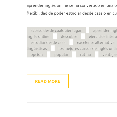
aprender inglés online se ha convertido en una 
flexibilidad de poder estudiar desde casa o en cu
acceso desde cualquier lugar
aprender ingl
inglés online
descubre
ejercicios inter
estudiar desde casa
excelente alternativa
lingüísticas
los mejores cursos de inglés onli
opción
popular
rutina
ventaja
READ MORE