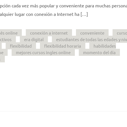
opción cada vez más popular y conveniente para muchas persona
alquier lugar con conexión a Internet ha […]
és online
conexión a internet
conveniente
curs
activos
era digital
estudiantes de todas las edades y ni
flexibilidad
flexibilidad horaria
habilidades
ne
mejores cursos ingles online
momento del día
s