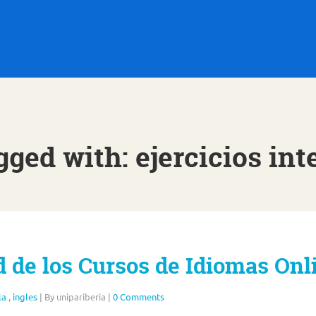
gged with: ejercicios int
d de los Cursos de Idiomas Onl
la
,
ingles
|
By unipariberia
|
0 Comments