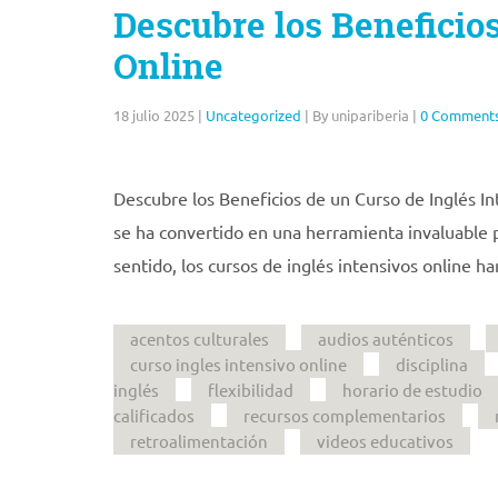
Descubre los Beneficios
Online
18 julio 2025
|
Uncategorized
|
By unipariberia
|
0 Comment
Descubre los Beneficios de un Curso de Inglés Int
se ha convertido en una herramienta invaluable p
sentido, los cursos de inglés intensivos online ha
acentos culturales
audios auténticos
curso ingles intensivo online
disciplina
inglés
flexibilidad
horario de estudio
calificados
recursos complementarios
retroalimentación
videos educativos