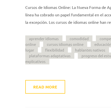
Cursos de Idiomas Online: La Nueva Forma de Apre
línea ha cobrado un papel fundamental en el acce
la excepción. Los cursos de idiomas online han 
aprender idiomas
comodidad
compet
online
cursos idiomas online
educación
lugar
flexibilidad
hablantes nativos
plataformas adaptativas
progreso del est
explicativos
READ MORE