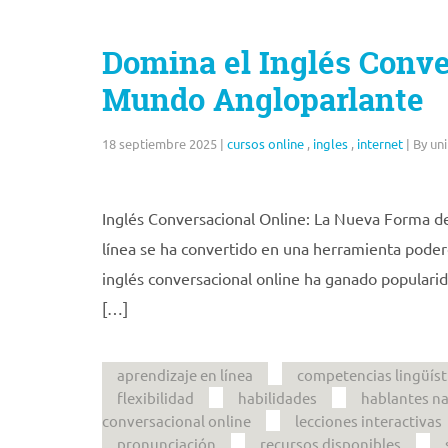
Domina el Inglés Conve
Mundo Angloparlante
18 septiembre 2025
|
cursos online
,
ingles
,
internet
|
By uni
Inglés Conversacional Online: La Nueva Forma de 
línea se ha convertido en una herramienta podero
inglés conversacional online ha ganado populari
[…]
aprendizaje en línea
competencias lingüíst
flexibilidad
habilidades
hablantes na
conversacional online
lecciones interactivas
pronunciación
recursos disponibles