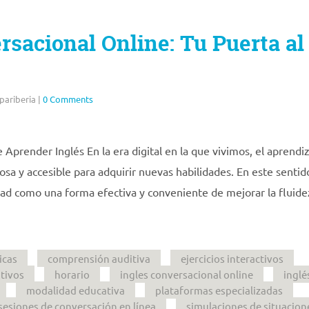
rsacional Online: Tu Puerta al
pariberia
|
0 Comments
Aprender Inglés En la era digital en la que vivimos, el aprendi
sa y accesible para adquirir nuevas habilidades. En este sentido
dad como una forma efectiva y conveniente de mejorar la fluide
icas
comprensión auditiva
ejercicios interactivos
tivos
horario
ingles conversacional online
inglé
modalidad educativa
plataformas especializadas
sesiones de conversación en línea
simulaciones de situacion