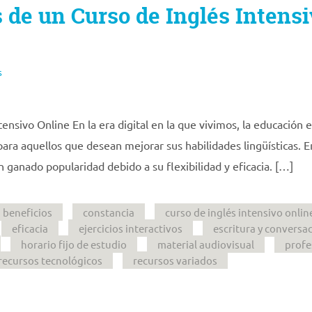
 de un Curso de Inglés Intens
s
ensivo Online En la era digital en la que vivimos, la educación e
ara aquellos que desean mejorar sus habilidades lingüísticas. E
n ganado popularidad debido a su flexibilidad y eficacia. […]
beneficios
constancia
curso de inglés intensivo onlin
eficacia
ejercicios interactivos
escritura y conversa
horario fijo de estudio
material audiovisual
profe
recursos tecnológicos
recursos variados