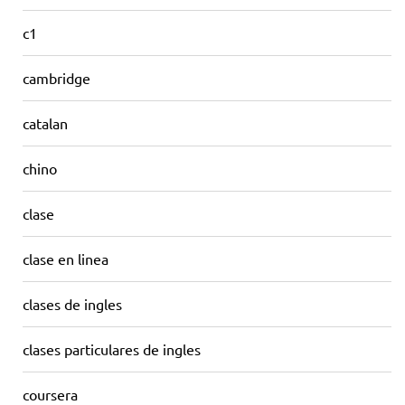
c1
cambridge
catalan
chino
clase
clase en linea
clases de ingles
clases particulares de ingles
coursera