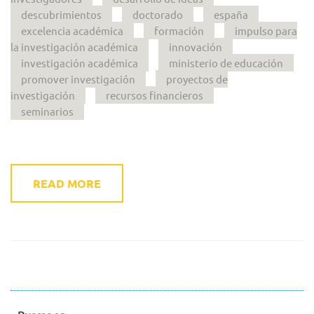
descubrimientos
doctorado
españa
excelencia académica
formación
impulso para
la investigación académica
innovación
investigación académica
ministerio de educación
promover investigación
proyectos de
investigación
recursos financieros
seminarios
READ MORE