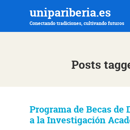
unipariberia.es
Conectando tradiciones, cultivando futuros
Posts tagg
Programa de Becas de D
a la Investigación Aca