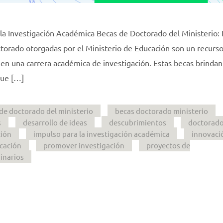
 la Investigación Académica Becas de Doctorado del Ministerio:
ctorado otorgadas por el Ministerio de Educación son un recurs
en una carrera académica de investigación. Estas becas brinda
que […]
de doctorado del ministerio
becas doctorado ministerio
s
desarrollo de ideas
descubrimientos
doctorad
ión
impulso para la investigación académica
innovaci
ucación
promover investigación
proyectos de
inarios