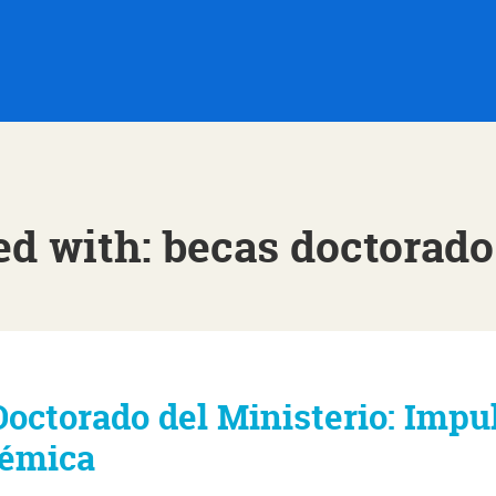
ed with: becas doctorado
octorado del Ministerio: Impu
démica