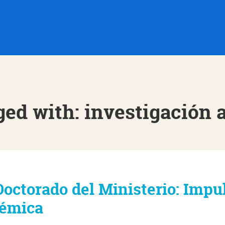
ged with: investigación
octorado del Ministerio: Impu
démica