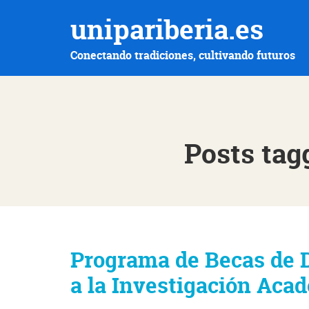
unipariberia.es
Conectando tradiciones, cultivando futuros
Posts tag
Programa de Becas de D
a la Investigación Aca