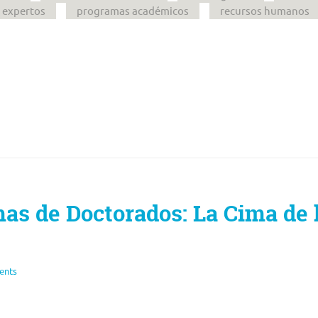
 expertos
programas académicos
recursos humanos
as de Doctorados: La Cima de 
ents