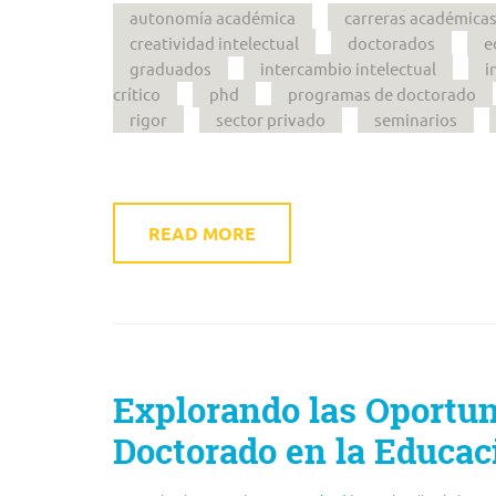
autonomía académica
carreras académica
creatividad intelectual
doctorados
e
graduados
intercambio intelectual
i
crítico
phd
programas de doctorado
rigor
sector privado
seminarios
READ MORE
Explorando las Oportu
Doctorado en la Educac