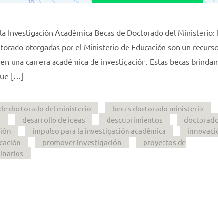
 la Investigación Académica Becas de Doctorado del Ministerio:
ctorado otorgadas por el Ministerio de Educación son un recurs
en una carrera académica de investigación. Estas becas brinda
que […]
de doctorado del ministerio
becas doctorado ministerio
s
desarrollo de ideas
descubrimientos
doctorad
ión
impulso para la investigación académica
innovaci
ucación
promover investigación
proyectos de
inarios