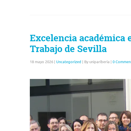
Excelencia académica e
Trabajo de Sevilla
18 mayo 2026
|
Uncategorized
|
By unipariberia
|
0 Commen