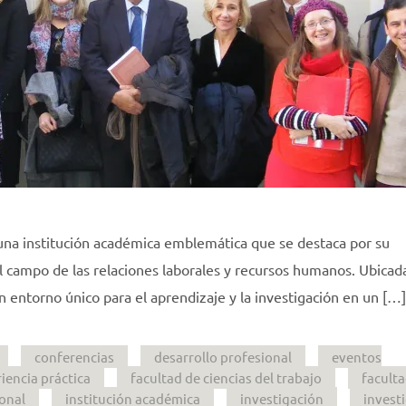
s una institución académica emblemática que se destaca por su
l campo de las relaciones laborales y recursos humanos. Ubicada
un entorno único para el aprendizaje y la investigación en un […]
conferencias
desarrollo profesional
eventos
iencia práctica
facultad de ciencias del trabajo
faculta
onal
institución académica
investigación
invest