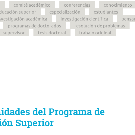
s
comité académico
conferencias
conocimiento
ducación superior
especialización
estudiantes
nvestigación académica
investigación científica
pensa
programas de doctorados
resolución de problemas
supervisor
tesis doctoral
trabajo original
nidades del Programa de
ión Superior