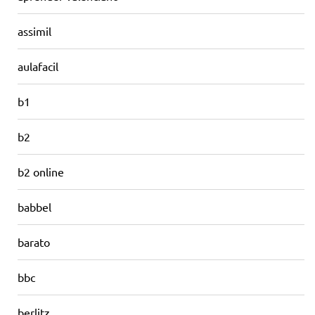
assimil
aulafacil
b1
b2
b2 online
babbel
barato
bbc
berlitz