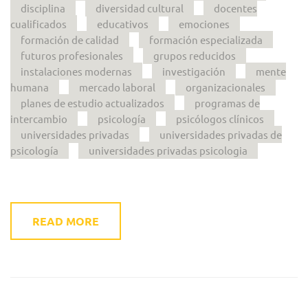
disciplina
diversidad cultural
docentes
cualificados
educativos
emociones
formación de calidad
formación especializada
futuros profesionales
grupos reducidos
instalaciones modernas
investigación
mente
humana
mercado laboral
organizacionales
planes de estudio actualizados
programas de
intercambio
psicología
psicólogos clínicos
universidades privadas
universidades privadas de
psicología
universidades privadas psicologia
READ MORE