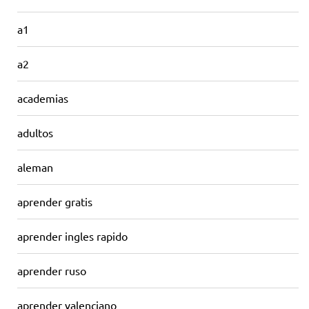
a1
a2
academias
adultos
aleman
aprender gratis
aprender ingles rapido
aprender ruso
aprender valenciano