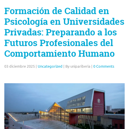
Formación de Calidad en
Psicología en Universidades
Privadas: Preparando a los
Futuros Profesionales del
Comportamiento Humano
03 diciembre 2025
|
Uncategorized
|
By unipariberia
|
0 Comments