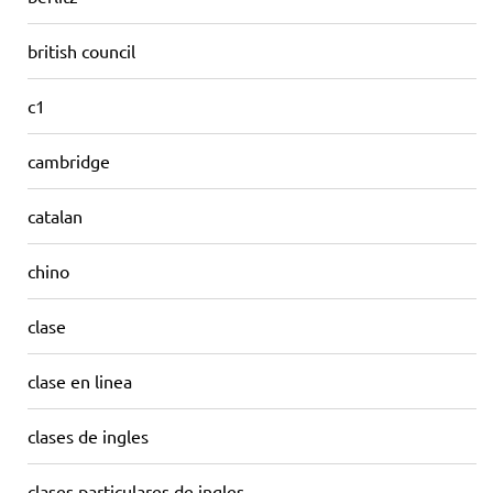
british council
c1
cambridge
catalan
chino
clase
clase en linea
clases de ingles
clases particulares de ingles