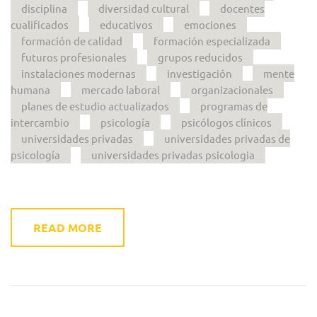
disciplina
diversidad cultural
docentes
cualificados
educativos
emociones
formación de calidad
formación especializada
futuros profesionales
grupos reducidos
instalaciones modernas
investigación
mente
humana
mercado laboral
organizacionales
planes de estudio actualizados
programas de
intercambio
psicología
psicólogos clínicos
universidades privadas
universidades privadas de
psicología
universidades privadas psicologia
READ MORE