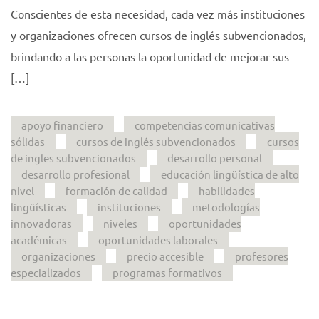
Conscientes de esta necesidad, cada vez más instituciones
y organizaciones ofrecen cursos de inglés subvencionados,
brindando a las personas la oportunidad de mejorar sus
[…]
apoyo financiero
competencias comunicativas
sólidas
cursos de inglés subvencionados
cursos
de ingles subvencionados
desarrollo personal
desarrollo profesional
educación lingüística de alto
nivel
formación de calidad
habilidades
lingüísticas
instituciones
metodologías
innovadoras
niveles
oportunidades
académicas
oportunidades laborales
organizaciones
precio accesible
profesores
especializados
programas formativos