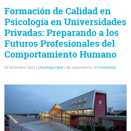
Formación de Calidad en
Psicología en Universidades
Privadas: Preparando a los
Futuros Profesionales del
Comportamiento Humano
03 diciembre 2025
|
Uncategorized
|
By unipariberia
|
0 Comments