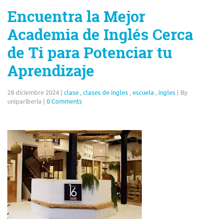
Encuentra la Mejor
Academia de Inglés Cerca
de Ti para Potenciar tu
Aprendizaje
28 diciembre 2024
|
clase
,
clases de ingles
,
escuela
,
ingles
|
By
unipariberia
|
0 Comments