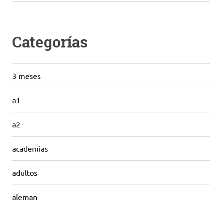
Categorías
3 meses
a1
a2
academias
adultos
aleman