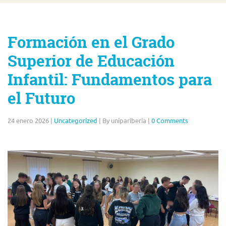
Formación en el Grado
Superior de Educación
Infantil: Fundamentos para
el Futuro
24 enero 2026
|
Uncategorized
|
By unipariberia
|
0 Comments