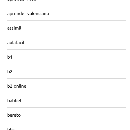
aprender valenciano
assimil
aulafacil
b1
b2
b2 online
babbel
barato
bbc