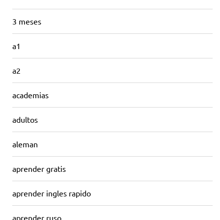
3 meses
a1
a2
academias
adultos
aleman
aprender gratis
aprender ingles rapido
aprender ruso