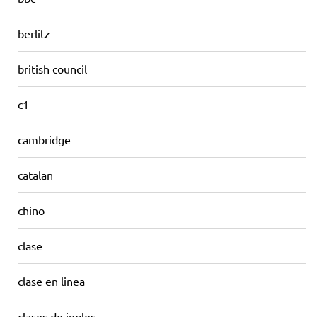
berlitz
british council
c1
cambridge
catalan
chino
clase
clase en linea
clases de ingles