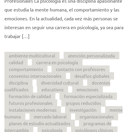
Profesionales La psicología es una disciplina apasionante
que estudia la mente humana, el comportamiento y las
emociones. En la actualidad, cada vez más personas se
interesan en seguir una carrera en psicología, ya sea para
trabajar […]
ambiente multicultural
atención personalizada
calidad
carrera en psicología
comportamiento
contacto con profesores
convenios internacionales
desafíos globales
disciplina
diversidad cultural
docentes
cualificados
educativos
emociones
formación de calidad
formación especializada
futuros profesionales
grupos reducidos
instalaciones modernas
investigación
mente
humana
mercado laboral
organizacionales
planes de estudio actualizados
programas de
intercambio
psicología
psicólogos clínicos