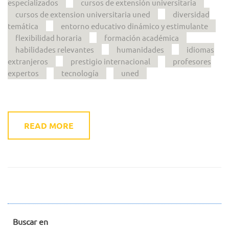
especializados
cursos de extensión universitaria
cursos de extension universitaria uned
diversidad
temática
entorno educativo dinámico y estimulante
flexibilidad horaria
formación académica
habilidades relevantes
humanidades
idiomas
extranjeros
prestigio internacional
profesores
expertos
tecnología
uned
READ MORE
Buscar en