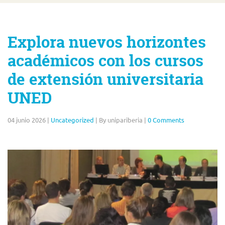
Explora nuevos horizontes
académicos con los cursos
de extensión universitaria
UNED
04 junio 2026
|
Uncategorized
|
By unipariberia
|
0 Comments