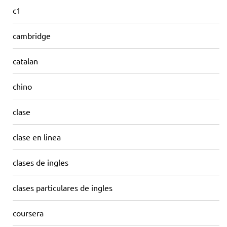
c1
cambridge
catalan
chino
clase
clase en linea
clases de ingles
clases particulares de ingles
coursera