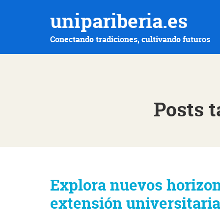
unipariberia.es
Conectando tradiciones, cultivando futuros
Posts t
Explora nuevos horizon
extensión universitar