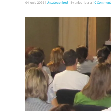
04 junio 2026
|
Uncategorized
|
By unipariberia
|
0 Comment