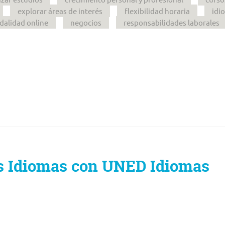
explorar áreas de interés
flexibilidad horaria
idi
alidad online
negocios
responsabilidades laborales
os Idiomas con UNED Idiomas