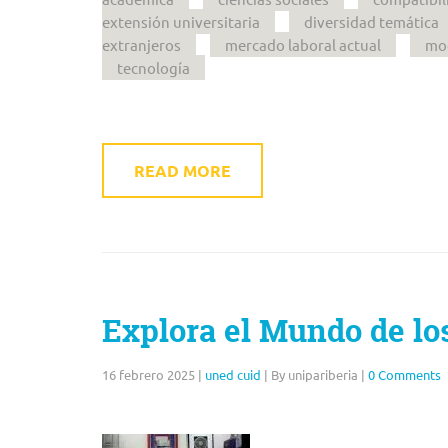
extensión universitaria
diversidad temática
extranjeros
mercado laboral actual
mod
tecnología
READ MORE
Explora el Mundo de l
16 febrero 2025
|
uned cuid
|
By unipariberia
|
0 Comments