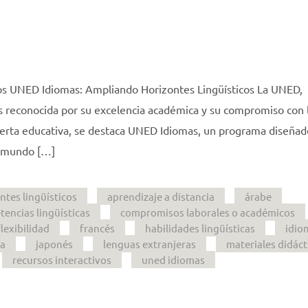
os UNED Idiomas: Ampliando Horizontes Lingüísticos La UNED,
es reconocida por su excelencia académica y su compromiso con 
oferta educativa, se destaca UNED Idiomas, un programa diseñad
e mundo […]
tes lingüísticos
aprendizaje a distancia
árabe
encias lingüísticas
compromisos laborales o académicos
flexibilidad
francés
habilidades lingüísticas
idio
ea
japonés
lenguas extranjeras
materiales didáct
recursos interactivos
uned idiomas