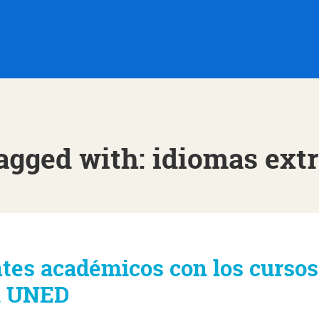
agged with: idiomas ext
tes académicos con los cursos
ia UNED