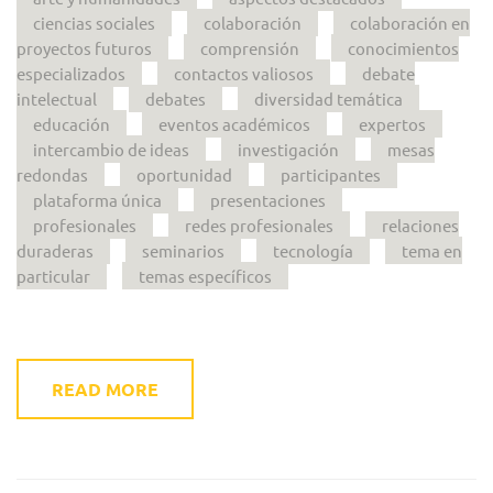
ciencias sociales
colaboración
colaboración en
proyectos futuros
comprensión
conocimientos
especializados
contactos valiosos
debate
intelectual
debates
diversidad temática
educación
eventos académicos
expertos
intercambio de ideas
investigación
mesas
redondas
oportunidad
participantes
plataforma única
presentaciones
profesionales
redes profesionales
relaciones
duraderas
seminarios
tecnología
tema en
particular
temas específicos
READ MORE