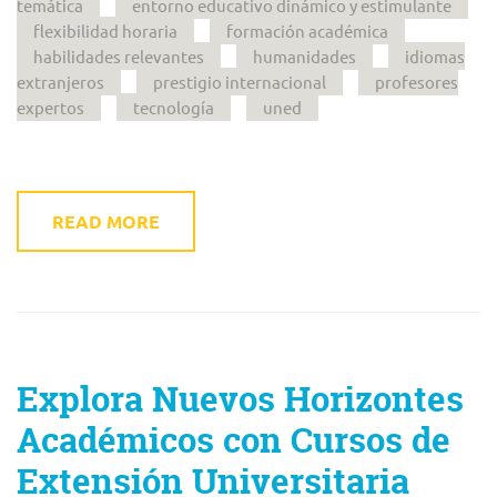
temática
entorno educativo dinámico y estimulante
flexibilidad horaria
formación académica
habilidades relevantes
humanidades
idiomas
extranjeros
prestigio internacional
profesores
expertos
tecnología
uned
READ MORE
Explora Nuevos Horizontes
Académicos con Cursos de
Extensión Universitaria