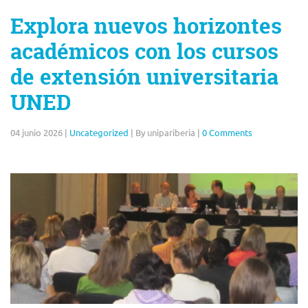
Explora nuevos horizontes
académicos con los cursos
de extensión universitaria
UNED
04 junio 2026
|
Uncategorized
|
By unipariberia
|
0 Comments