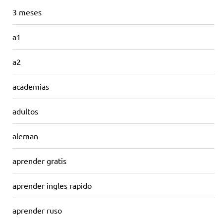
3 meses
a1
a2
academias
adultos
aleman
aprender gratis
aprender ingles rapido
aprender ruso