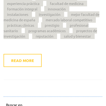
experiencia práctica
facultad de medicina
formación integral
innovación
instalaciones
investigación
mejor facultad de
medicina de españa
mercado laboral competitivo
prácticas clínicas
prestigio
profesional
sanitario
programas académicos
proyectos de
investigación
reputación
salud y bienestar
READ MORE
Buscar en