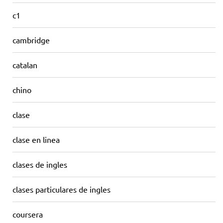
c1
cambridge
catalan
chino
clase
clase en linea
clases de ingles
clases particulares de ingles
coursera