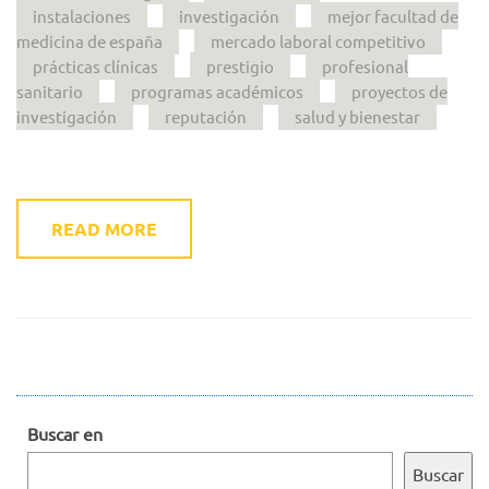
instalaciones
investigación
mejor facultad de
medicina de españa
mercado laboral competitivo
prácticas clínicas
prestigio
profesional
sanitario
programas académicos
proyectos de
investigación
reputación
salud y bienestar
READ MORE
Buscar en
Buscar