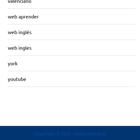
valenciano
web aprender
web inglés
web ingles
york
youtube
Copyright © 2026
- unipariberia.es