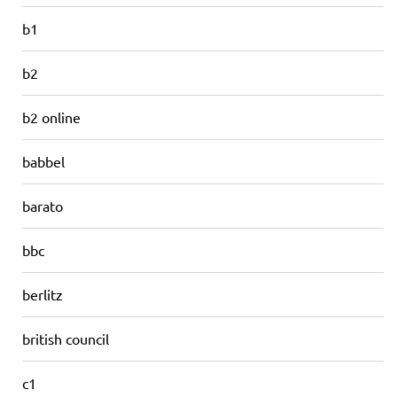
b1
b2
b2 online
babbel
barato
bbc
berlitz
british council
c1