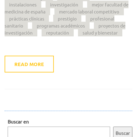
instalaciones
investigación
mejor facultad de
medicina de españa
mercado laboral competitivo
prácticas clínicas
prestigio
profesional
sanitario
programas académicos
proyectos de
investigación
reputación
salud y bienestar
READ MORE
Buscar en
Buscar