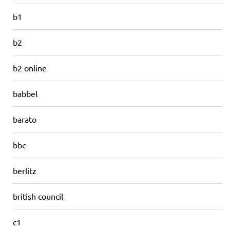
b1
b2
b2 online
babbel
barato
bbc
berlitz
british council
c1