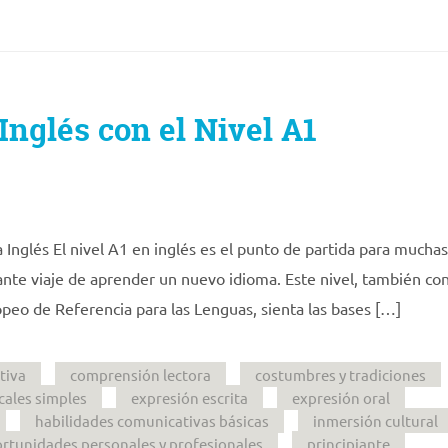
Inglés con el Nivel A1
 Inglés El nivel A1 en inglés es el punto de partida para muchas
te viaje de aprender un nuevo idioma. Este nivel, también co
eo de Referencia para las Lenguas, sienta las bases […]
tiva
comprensión lectora
costumbres y tradiciones
cales simples
expresión escrita
expresión oral
habilidades comunicativas básicas
inmersión cultural
rtunidades personales y profesionales
principiante