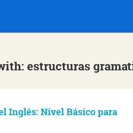
with: estructuras gramat
l Inglés: Nivel Básico para