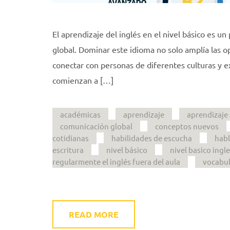
El aprendizaje del inglés en el nivel básico es 
global. Dominar este idioma no solo amplía las 
conectar con personas de diferentes culturas y ex
comienzan a […]
académicas
aprendizaje
aprendizaje 
comunicación global
conceptos nuevos
cotidianas
habilidades de escucha
hab
escritura
nivel básico
nivel basico ingl
regularmente el inglés fuera del aula
vocabul
READ MORE