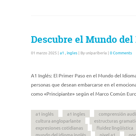
Descubre el Mundo del 
01 marzo 2025
|
a1
,
ingles
|
By unipariberia
|
0 Comments
A1 Inglés: El Primer Paso en el Mundo del Idioma
personas que desean embarcarse en el emocionan
como «Principiante» según el Marco Común Europ
a1 inglés
a1 ingles
comprensión audi
cultura angloparlante
estructuras gramati
expresiones cotidianas
fluidez lingüística
mundo del idioma inglés
nivel a1
opo