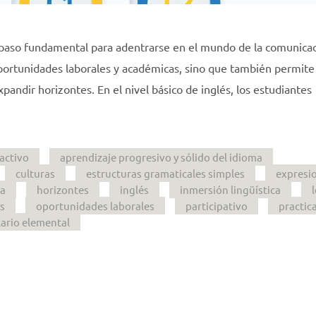
un paso fundamental para adentrarse en el mundo de la comunica
oportunidades laborales y académicas, sino que también permite
pandir horizontes. En el nivel básico de inglés, los estudiantes
activo
aprendizaje progresivo y sólido del idioma
culturas
estructuras gramaticales simples
expresi
la
horizontes
inglés
inmersión lingüística
es
oportunidades laborales
participativo
practic
ario elemental