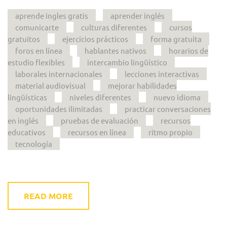
aprende ingles gratis
aprender inglés
comunicarte
culturas diferentes
cursos
gratuitos
ejercicios prácticos
forma gratuita
foros en línea
hablantes nativos
horarios de
estudio flexibles
intercambio lingüístico
laborales internacionales
lecciones interactivas
material audiovisual
mejorar habilidades
lingüísticas
niveles diferentes
nuevo idioma
oportunidades ilimitadas
practicar conversaciones
en inglés
pruebas de evaluación
recursos
educativos
recursos en línea
ritmo propio
tecnología
READ MORE