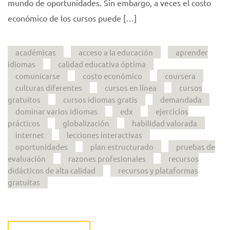
mundo de oportunidades. Sin embargo, a veces el costo
económico de los cursos puede […]
académicas
acceso a la educación
aprender
idiomas
calidad educativa óptima
comunicarse
costo económico
coursera
culturas diferentes
cursos en línea
cursos
gratuitos
cursos idiomas gratis
demandada
dominar varios idiomas
edx
ejercicios
prácticos
globalización
habilidad valorada
internet
lecciones interactivas
oportunidades
plan estructurado
pruebas de
evaluación
razones profesionales
recursos
didácticos de alta calidad
recursos y plataformas
gratuitas