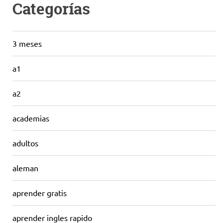
Categorías
3 meses
a1
a2
academias
adultos
aleman
aprender gratis
aprender ingles rapido