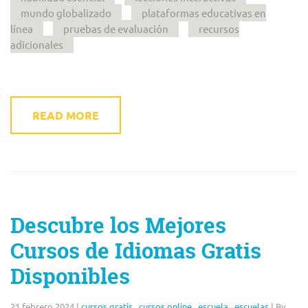
mundo globalizado
plataformas educativas en
línea
pruebas de evaluación
recursos
adicionales
READ MORE
Descubre los Mejores
Cursos de Idiomas Gratis
Disponibles
21 febrero 2024
|
cursos gratis
,
cursos online
,
escuela
,
escuelas
|
By