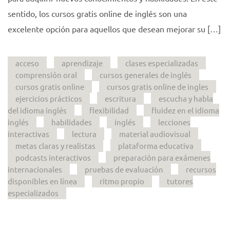
sentido, los cursos gratis online de inglés son una
excelente opción para aquellos que desean mejorar su […]
acceso
aprendizaje
clases especializadas
comprensión oral
cursos generales de inglés
cursos gratis online
cursos gratis online de ingles
ejercicios prácticos
escritura
escucha y habla
del idioma inglés
flexibilidad
fluidez en el idioma
inglés
habilidades
inglés
lecciones
interactivas
lectura
material audiovisual
metas claras y realistas
plataforma educativa
podcasts interactivos
preparación para exámenes
internacionales
pruebas de evaluación
recursos
disponibles en línea
ritmo propio
tutores
especializados