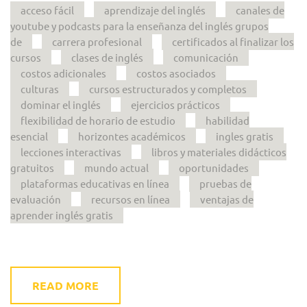
acceso fácil
aprendizaje del inglés
canales de
youtube y podcasts para la enseñanza del inglés grupos
de
carrera profesional
certificados al finalizar los
cursos
clases de inglés
comunicación
costos adicionales
costos asociados
culturas
cursos estructurados y completos
dominar el inglés
ejercicios prácticos
flexibilidad de horario de estudio
habilidad
esencial
horizontes académicos
ingles gratis
lecciones interactivas
libros y materiales didácticos
gratuitos
mundo actual
oportunidades
plataformas educativas en línea
pruebas de
evaluación
recursos en línea
ventajas de
aprender inglés gratis
READ MORE