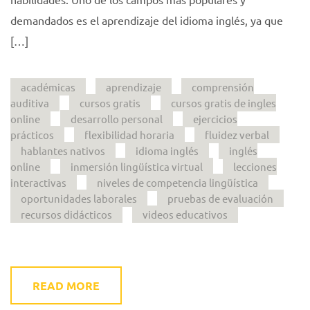
demandados es el aprendizaje del idioma inglés, ya que
[…]
académicas
aprendizaje
comprensión
auditiva
cursos gratis
cursos gratis de ingles
online
desarrollo personal
ejercicios
prácticos
flexibilidad horaria
fluidez verbal
hablantes nativos
idioma inglés
inglés
online
inmersión lingüística virtual
lecciones
interactivas
niveles de competencia lingüística
oportunidades laborales
pruebas de evaluación
recursos didácticos
videos educativos
READ MORE