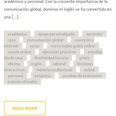
académico y personal. Con la creciente importancia de la
comunicación global, dominar el inglés se ha convertido en
una […]
académico
apoyo personalizado
aprender
casa
comunicación global
conexión a
internet
curso
curso ingles gratis online
cursos online
ejercicios prácticos
estudiar
desde casa
flexibilidad horaria
gratis
idioma
inglés
laboral
lecciones
interactivas
material audiovisual
online
personal
progreso
pruebas de evaluación
tutores virtuales
READ MORE