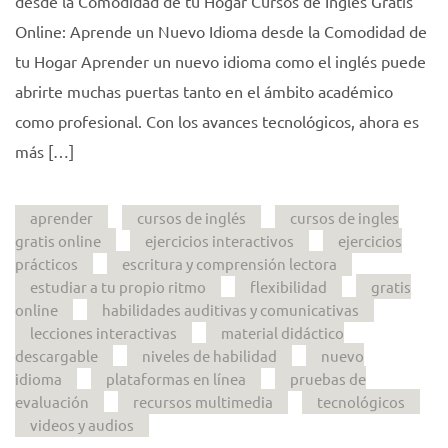
desde la Comodidad de tu Hogar Cursos de Inglés Gratis
Online: Aprende un Nuevo Idioma desde la Comodidad de
tu Hogar Aprender un nuevo idioma como el inglés puede
abrirte muchas puertas tanto en el ámbito académico
como profesional. Con los avances tecnológicos, ahora es
más […]
aprender
cursos de inglés
cursos de ingles
gratis online
ejercicios interactivos
ejercicios
prácticos
escritura y comprensión lectora
estudiar a tu propio ritmo
flexibilidad
gratis
online
habilidades auditivas y comunicativas
lecciones interactivas
material didáctico
descargable
niveles de habilidad
nuevo
idioma
plataformas en línea
pruebas de
evaluación
recursos multimedia
tecnológicos
videos y audios