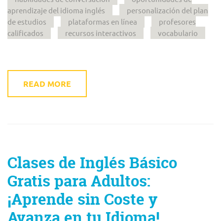
aprendizaje del idioma inglés
personalización del plan
de estudios
plataformas en línea
profesores
calificados
recursos interactivos
vocabulario
READ MORE
Clases de Inglés Básico
Gratis para Adultos:
¡Aprende sin Coste y
Avanza en tu Idioma!