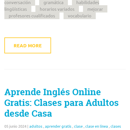
conversación
gramática
habilidades
lingüísticas
horarios variados
mejorar
profesores cualificados
vocabulario
READ MORE
Aprende Inglés Online
Gratis: Clases para Adultos
desde Casa
05 junio 2024
|
adultos
,
aprender gratis
,
clase
,
clase en linea
,
clases