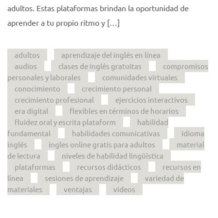
adultos. Estas plataformas brindan la oportunidad de
aprender a tu propio ritmo y […]
adultos
aprendizaje del inglés en línea
audios
clases de inglés gratuitas
compromisos
personales y laborales
comunidades virtuales
conocimiento
crecimiento personal
crecimiento profesional
ejercicios interactivos
era digital
flexibles en términos de horarios
fluidez oral y escrita plataform
habilidad
fundamental
habilidades comunicativas
idioma
inglés
ingles online gratis para adultos
material
de lectura
niveles de habilidad lingüística
plataformas
recursos didácticos
recursos en
línea
sesiones de aprendizaje
variedad de
materiales
ventajas
videos