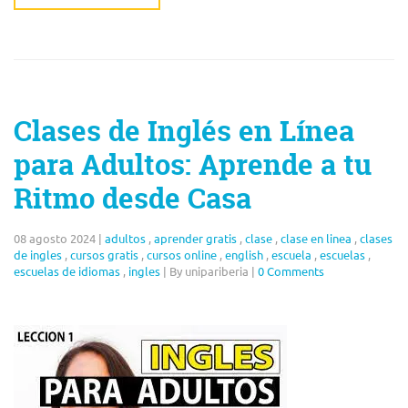
Clases de Inglés en Línea
para Adultos: Aprende a tu
Ritmo desde Casa
08 agosto 2024
|
adultos
,
aprender gratis
,
clase
,
clase en linea
,
clases
de ingles
,
cursos gratis
,
cursos online
,
english
,
escuela
,
escuelas
,
escuelas de idiomas
,
ingles
|
By unipariberia
|
0 Comments