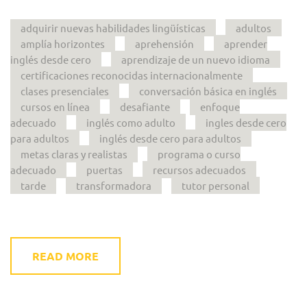
adquirir nuevas habilidades lingüísticas
adultos
amplía horizontes
aprehensión
aprender
inglés desde cero
aprendizaje de un nuevo idioma
certificaciones reconocidas internacionalmente
clases presenciales
conversación básica en inglés
cursos en línea
desafiante
enfoque
adecuado
inglés como adulto
ingles desde cero
para adultos
inglés desde cero para adultos
metas claras y realistas
programa o curso
adecuado
puertas
recursos adecuados
tarde
transformadora
tutor personal
READ MORE