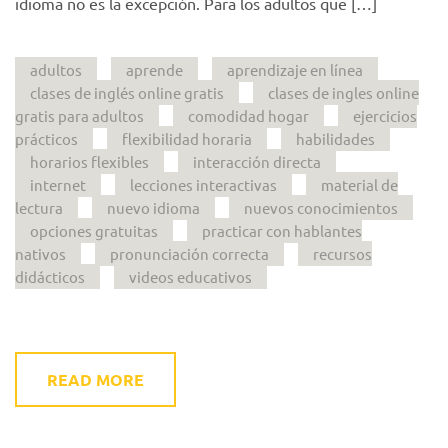
idioma no es la excepción. Para los adultos que […]
adultos
aprende
aprendizaje en línea
clases de inglés online gratis
clases de ingles online
gratis para adultos
comodidad hogar
ejercicios
prácticos
flexibilidad horaria
habilidades
horarios flexibles
interacción directa
internet
lecciones interactivas
material de
lectura
nuevo idioma
nuevos conocimientos
opciones gratuitas
practicar con hablantes
nativos
pronunciación correcta
recursos
didácticos
videos educativos
READ MORE