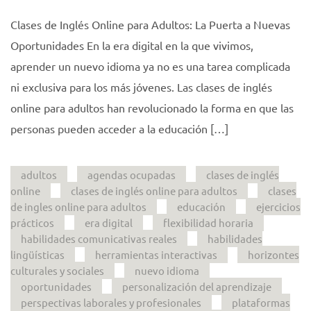
Clases de Inglés Online para Adultos: La Puerta a Nuevas
Oportunidades En la era digital en la que vivimos,
aprender un nuevo idioma ya no es una tarea complicada
ni exclusiva para los más jóvenes. Las clases de inglés
online para adultos han revolucionado la forma en que las
personas pueden acceder a la educación […]
adultos
agendas ocupadas
clases de inglés
online
clases de inglés online para adultos
clases
de ingles online para adultos
educación
ejercicios
prácticos
era digital
flexibilidad horaria
habilidades comunicativas reales
habilidades
lingüísticas
herramientas interactivas
horizontes
culturales y sociales
nuevo idioma
oportunidades
personalización del aprendizaje
perspectivas laborales y profesionales
plataformas