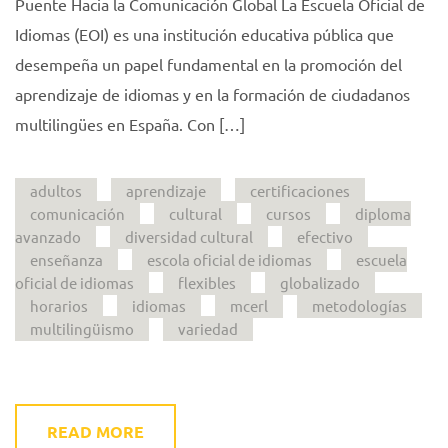
Puente Hacia la Comunicación Global La Escuela Oficial de
Idiomas (EOI) es una institución educativa pública que
desempeña un papel fundamental en la promoción del
aprendizaje de idiomas y en la formación de ciudadanos
multilingües en España. Con […]
adultos
aprendizaje
certificaciones
comunicación
cultural
cursos
diploma
avanzado
diversidad cultural
efectivo
enseñanza
escola oficial de idiomas
escuela
oficial de idiomas
flexibles
globalizado
horarios
idiomas
mcerl
metodologías
multilingüismo
variedad
READ MORE