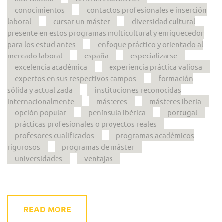
conocimientos
contactos profesionales e inserción
laboral
cursar un máster
diversidad cultural
presente en estos programas multicultural y enriquecedor
para los estudiantes
enfoque práctico y orientado al
mercado laboral
españa
especializarse
excelencia académica
experiencia práctica valiosa
expertos en sus respectivos campos
formación
sólida y actualizada
instituciones reconocidas
internacionalmente
másteres
másteres iberia
opción popular
península ibérica
portugal
prácticas profesionales o proyectos reales
profesores cualificados
programas académicos
rigurosos
programas de máster
universidades
ventajas
READ MORE