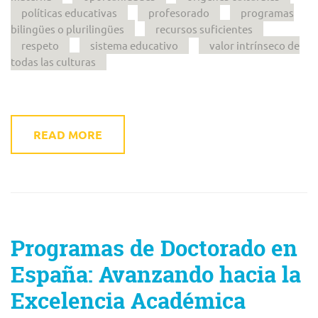
políticas educativas
profesorado
programas
bilingües o plurilingües
recursos suficientes
respeto
sistema educativo
valor intrínseco de
todas las culturas
READ MORE
Programas de Doctorado en
España: Avanzando hacia la
Excelencia Académica