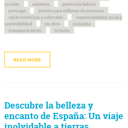
sociales
nombres
península ibérica
portugal
puente para millones de personas
raíces históricas y culturales
responsabilidad social y
sostenibilidad
río ebro
sinónimo
transporte aéreo
turismo
READ MORE
Descubre la belleza y
encanto de España: Un viaje
inolvidable a tierras