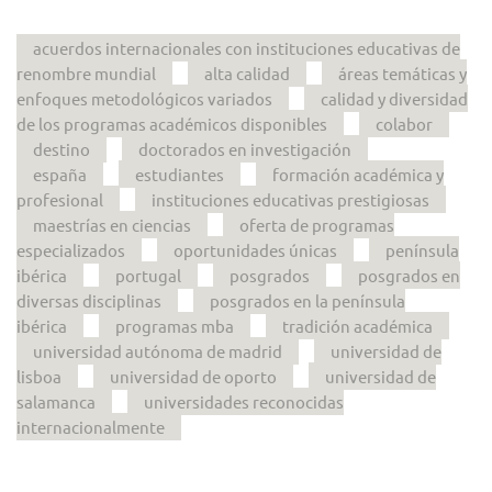
acuerdos internacionales con instituciones educativas de
renombre mundial
alta calidad
áreas temáticas y
enfoques metodológicos variados
calidad y diversidad
de los programas académicos disponibles
colabor
destino
doctorados en investigación
españa
estudiantes
formación académica y
profesional
instituciones educativas prestigiosas
maestrías en ciencias
oferta de programas
especializados
oportunidades únicas
península
ibérica
portugal
posgrados
posgrados en
diversas disciplinas
posgrados en la península
ibérica
programas mba
tradición académica
universidad autónoma de madrid
universidad de
lisboa
universidad de oporto
universidad de
salamanca
universidades reconocidas
internacionalmente