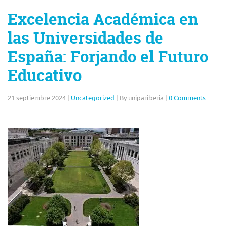
Excelencia Académica en
las Universidades de
España: Forjando el Futuro
Educativo
21 septiembre 2024
|
Uncategorized
|
By unipariberia
|
0 Comments