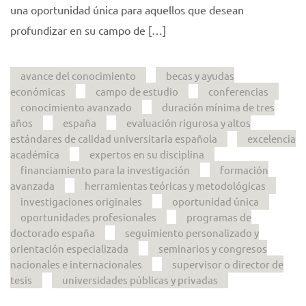
una oportunidad única para aquellos que desean
profundizar en su campo de […]
avance del conocimiento
becas y ayudas
económicas
campo de estudio
conferencias
conocimiento avanzado
duración mínima de tres
años
españa
evaluación rigurosa y altos
estándares de calidad universitaria española
excelencia
académica
expertos en su disciplina
financiamiento para la investigación
formación
avanzada
herramientas teóricas y metodológicas
investigaciones originales
oportunidad única
oportunidades profesionales
programas de
doctorado españa
seguimiento personalizado y
orientación especializada
seminarios y congresos
nacionales e internacionales
supervisor o director de
tesis
universidades públicas y privadas