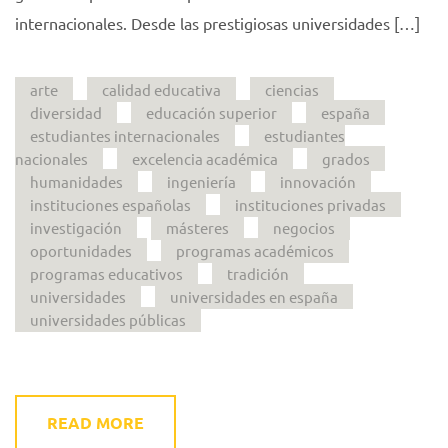
internacionales. Desde las prestigiosas universidades […]
arte
calidad educativa
ciencias
diversidad
educación superior
españa
estudiantes internacionales
estudiantes
nacionales
excelencia académica
grados
humanidades
ingeniería
innovación
instituciones españolas
instituciones privadas
investigación
másteres
negocios
oportunidades
programas académicos
programas educativos
tradición
universidades
universidades en españa
universidades públicas
READ MORE