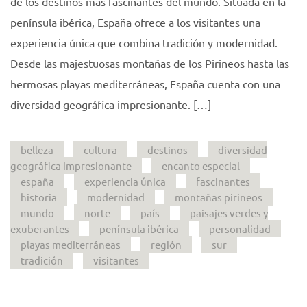
de los destinos más fascinantes del mundo. Situada en la
península ibérica, España ofrece a los visitantes una
experiencia única que combina tradición y modernidad.
Desde las majestuosas montañas de los Pirineos hasta las
hermosas playas mediterráneas, España cuenta con una
diversidad geográfica impresionante. […]
belleza
cultura
destinos
diversidad
geográfica impresionante
encanto especial
españa
experiencia única
fascinantes
historia
modernidad
montañas pirineos
mundo
norte
país
paisajes verdes y
exuberantes
península ibérica
personalidad
playas mediterráneas
región
sur
tradición
visitantes