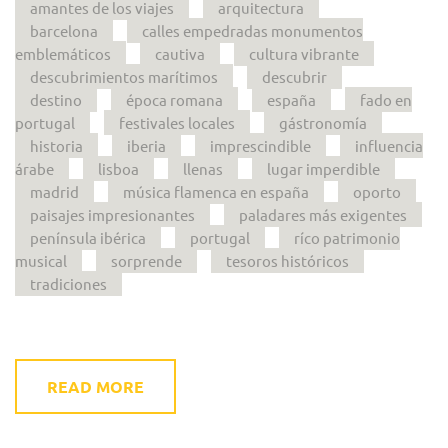
amantes de los viajes
arquitectura
barcelona
calles empedradas monumentos
emblemáticos
cautiva
cultura vibrante
descubrimientos marítimos
descubrir
destino
época romana
españa
fado en
portugal
festivales locales
gástronomía
historia
iberia
imprescindible
influencia
árabe
lisboa
llenas
lugar imperdible
madrid
música flamenca en españa
oporto
paisajes impresionantes
paladares más exigentes
península ibérica
portugal
ríco patrimonio
musical
sorprende
tesoros históricos
tradiciones
READ MORE