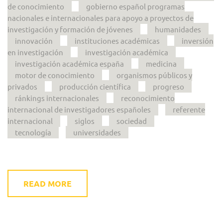
de conocimiento
gobierno español programas
nacionales e internacionales para apoyo a proyectos de
investigación y formación de jóvenes
humanidades
innovación
instituciones académicas
inversión
en investigación
investigación académica
investigación académica españa
medicina
motor de conocimiento
organismos públicos y
privados
producción científica
progreso
ránkings internacionales
reconocimiento
internacional de investigadores españoles
referente
internacional
siglos
sociedad
tecnología
universidades
READ MORE