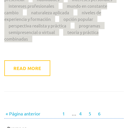
intereses profesionales
mundo en constante
cambio
naturaleza aplicada
niveles de
experiencia y formación
opción popular
perspectiva realista y práctica
programas
semipresencial o virtual
teoría y práctica
combinadas
READ MORE
« Página anterior
1
…
4
5
6