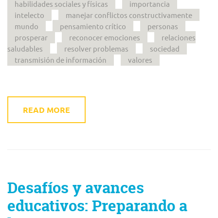
habilidades sociales y físicas
importancia
intelecto
manejar conflictos constructivamente
mundo
pensamiento crítico
personas
prosperar
reconocer emociones
relaciones
saludables
resolver problemas
sociedad
transmisión de información
valores
READ MORE
Desafíos y avances
educativos: Preparando a