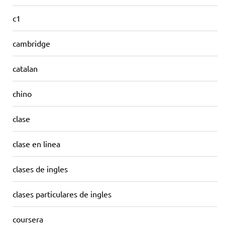
c1
cambridge
catalan
chino
clase
clase en linea
clases de ingles
clases particulares de ingles
coursera