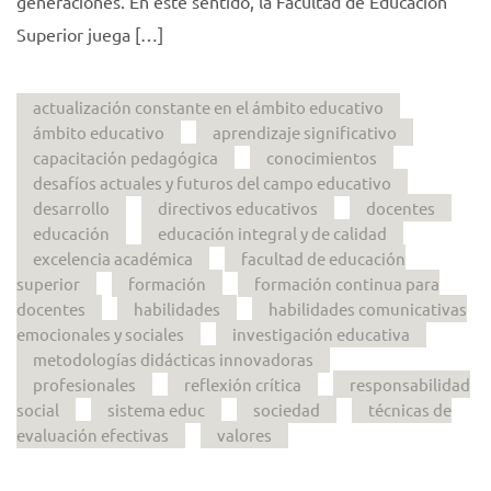
generaciones. En este sentido, la Facultad de Educación
Superior juega […]
actualización constante en el ámbito educativo
ámbito educativo
aprendizaje significativo
capacitación pedagógica
conocimientos
desafíos actuales y futuros del campo educativo
desarrollo
directivos educativos
docentes
educación
educación integral y de calidad
excelencia académica
facultad de educación
superior
formación
formación continua para
docentes
habilidades
habilidades comunicativas
emocionales y sociales
investigación educativa
metodologías didácticas innovadoras
profesionales
reflexión crítica
responsabilidad
social
sistema educ
sociedad
técnicas de
evaluación efectivas
valores