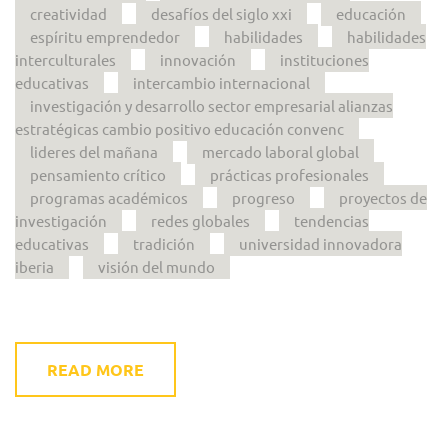
creatividad
desafíos del siglo xxi
educación
espíritu emprendedor
habilidades
habilidades
interculturales
innovación
instituciones
educativas
intercambio internacional
investigación y desarrollo sector empresarial alianzas
estratégicas cambio positivo educación convenc
lideres del mañana
mercado laboral global
pensamiento crítico
prácticas profesionales
programas académicos
progreso
proyectos de
investigación
redes globales
tendencias
educativas
tradición
universidad innovadora
iberia
visión del mundo
READ MORE