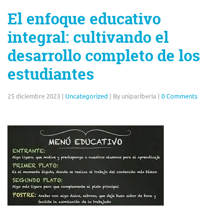
El enfoque educativo
integral: cultivando el
desarrollo completo de los
estudiantes
25 diciembre 2023
|
Uncategorized
|
By unipariberia
|
0 Comments